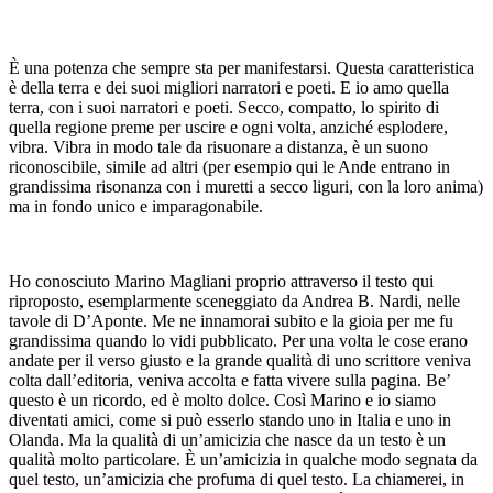
È una potenza che sempre sta per manifestarsi. Questa caratteristica
è della terra e dei suoi migliori narratori e poeti. E io amo quella
terra, con i suoi narratori e poeti. Secco, compatto, lo spirito di
quella regione preme per uscire e ogni volta, anziché esplodere,
vibra. Vibra in modo tale da risuonare a distanza, è un suono
riconoscibile, simile ad altri (per esempio qui le Ande entrano in
grandissima risonanza con i muretti a secco liguri, con la loro anima)
ma in fondo unico e imparagonabile.
Ho conosciuto Marino Magliani proprio attraverso il testo qui
riproposto, esemplarmente sceneggiato da Andrea B. Nardi, nelle
tavole di D’Aponte. Me ne innamorai subito e la gioia per me fu
grandissima quando lo vidi pubblicato. Per una volta le cose erano
andate per il verso giusto e la grande qualità di uno scrittore veniva
colta dall’editoria, veniva accolta e fatta vivere sulla pagina. Be’
questo è un ricordo, ed è molto dolce. Così Marino e io siamo
diventati amici, come si può esserlo stando uno in Italia e uno in
Olanda. Ma la qualità di un’amicizia che nasce da un testo è un
qualità molto particolare. È un’amicizia in qualche modo segnata da
quel testo, un’amicizia che profuma di quel testo. La chiamerei, in