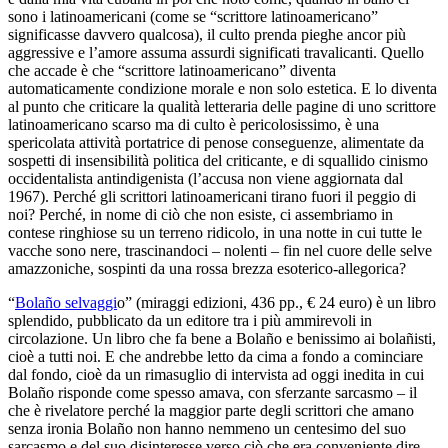
sono i latinoamericani (come se “scrittore latinoamericano”
significasse davvero qualcosa), il culto prenda pieghe ancor più
aggressive e l’amore assuma assurdi significati travalicanti. Quello
che accade è che “scrittore latinoamericano” diventa
automaticamente condizione morale e non solo estetica. E lo diventa
al punto che criticare la qualità letteraria delle pagine di uno scrittore
latinoamericano scarso ma di culto è pericolosissimo, è una
spericolata attività portatrice di penose conseguenze, alimentate da
sospetti di insensibilità politica del criticante, e di squallido cinismo
occidentalista antindigenista (l’accusa non viene aggiornata dal
1967). Perché gli scrittori latinoamericani tirano fuori il peggio di
noi? Perché, in nome di ciò che non esiste, ci assembriamo in
contese ringhiose su un terreno ridicolo, in una notte in cui tutte le
vacche sono nere, trascinandoci – nolenti – fin nel cuore delle selve
amazzoniche, sospinti da una rossa brezza esoterico-allegorica?
“
Bolaño selvaggi
o” (miraggi edizioni, 436 pp., € 24 euro) è un libro
splendido, pubblicato da un editore tra i più ammirevoli in
circolazione. Un libro che fa bene a Bolaño e benissimo ai bolañisti,
cioè a tutti noi. E che andrebbe letto da cima a fondo a cominciare
dal fondo, cioè da un rimasuglio di intervista ad oggi inedita in cui
Bolaño risponde come spesso amava, con sferzante sarcasmo – il
che è rivelatore perché la maggior parte degli scrittori che amano
senza ironia Bolaño non hanno nemmeno un centesimo del suo
sarcasmo e del suo disinteresse verso ciò che era conveniente dire,