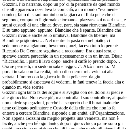
Gozzini, l’io narrante, dopo un po’ ci fa penetrare da quel mondo
che all’apparenza rasentava la comicità, a un mondo “realmente”
comico, fatto di strani uomini con la giacca di finta pelle che ci
seguono, comprano il giornale e tornano a piazzarsi sui nostri usci, e
strani custodi di una clinica dove, pare, sia stata ricoverata Blandine.
E su tutto appunto, appunto, Blandine che è sparita, Blandine che
Gozzini rivuole anche se lo umiliava, Blandine da liberare, ma
Blandine prigioniera… Nel mentre la pasta era nel piatto, ci
sedemmo e mangiammo, bevemmo, anzi, facevo tutto io perché
Riccardo De Gennaro seguitava a raccontare. Era quasi sera, e
speravo ancora parecchio in un ripensamento e in un invito. Dissi:
“Riccardiño, i piatti li lavo dopo, anche il caffè lo prendo dopo…
Ora se permetti, mi siedo in sala e leggo…”. Alzò il mento. Mi
portai in sala con La realtà, prima di sedermi mi avvicinai alla
vetrata. L’uomo con la giacca in finta pelle ecc. da giù
probabilmente si aspettava di vedermi, in fatti teneva la faccia alta e
quando mi vide sorrise.
Gozzini ogni tanto fa dei sogni e si sveglia con dei dolori ai piedi e
alle ginocchia. Non esce più, ma controlla il suo controllore, al quale
non chiede spiegazioni, perché ha scoperto che il burattinaio che
tiene collegato pedinatore e Custode della clinica che non lo fa
entrare a cercare Blandine, risponde a un entità, all’Organizzazione.
Non appena Gozzini sta meglio progetta una vendetta, ma non è
facile, anche perché ogni tanto, dopo il ginocchio, a patire sono gli
occhi, una strana punizione che gli in qualche modo gli viene inflitta