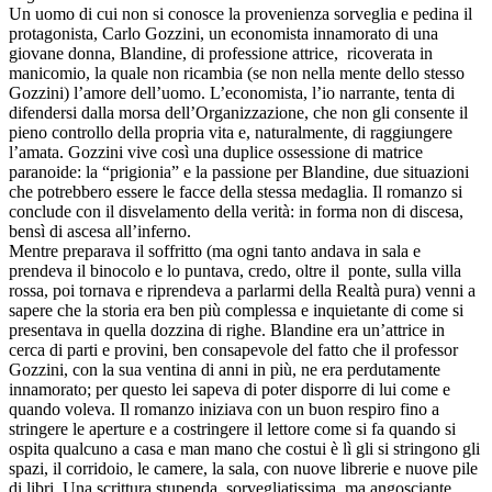
Un uomo di cui non si conosce la provenienza sorveglia e pedina il
protagonista, Carlo Gozzini, un economista innamorato di una
giovane donna, Blandine, di professione attrice, ricoverata in
manicomio, la quale non ricambia (se non nella mente dello stesso
Gozzini) l’amore dell’uomo. L’economista, l’io narrante, tenta di
difendersi dalla morsa dell’Organizzazione, che non gli consente il
pieno controllo della propria vita e, naturalmente, di raggiungere
l’amata. Gozzini vive così una duplice ossessione di matrice
paranoide: la “prigionia” e la passione per Blandine, due situazioni
che potrebbero essere le facce della stessa medaglia. Il romanzo si
conclude con il disvelamento della verità: in forma non di discesa,
bensì di ascesa all’inferno.
Mentre preparava il soffritto (ma ogni tanto andava in sala e
prendeva il binocolo e lo puntava, credo, oltre il ponte, sulla villa
rossa, poi tornava e riprendeva a parlarmi della Realtà pura) venni a
sapere che la storia era ben più complessa e inquietante di come si
presentava in quella dozzina di righe. Blandine era un’attrice in
cerca di parti e provini, ben consapevole del fatto che il professor
Gozzini, con la sua ventina di anni in più, ne era perdutamente
innamorato; per questo lei sapeva di poter disporre di lui come e
quando voleva. Il romanzo iniziava con un buon respiro fino a
stringere le aperture e a costringere il lettore come si fa quando si
ospita qualcuno a casa e man mano che costui è lì gli si stringono gli
spazi, il corridoio, le camere, la sala, con nuove librerie e nuove pile
di libri. Una scrittura stupenda, sorvegliatissima, ma angosciante.