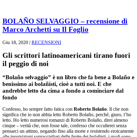
BOLAÑO SELVAGGIO – recensione di
Marco Archetti su Il Foglio
Giu 18, 2020
|
RECENSIONI
Gli scrittori latinoamericani tirano fuori
il peggio di noi
“Bolaño selvaggio” è un libro che fa bene a Bolaño e
benissimo ai bolañisti, cioè a tutti noi. E che
andrebbe letto da cima a fondo a cominciare dal
fondo
Confesso, ho sempre fatto fatica con
Roberto Bolaño
. Il che non
significa che io non abbia letto Roberto Bolaño, perché, giuro, l’ho
letto. Ho letto numerosi romanzi di Roberto Bolaño, direi almeno
cinque – verità che, non fosse tale, confesso che occulterei senza
pensarci un attimo, negando fino alla morte e resistendo eroicamente
alle inquisizioni sopraccigliari delle frotte dei bolañisti, i quali sono