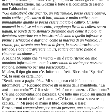
dall’Organizzazione, ma Gozzini è forte e la coscienza di esserlo
non l’abbandona mai …
“Gli dimostrerò che anch’io, un intellettuale, posso essere cattivo,
molto cattivo, più cattivo di loro, malato e molto cattivo, non
immaginano quanto io possa essere malato e cattivo. Ci sono
momenti in cui, se mi concentro, raggiungo livelli di collera senza
uguali, le pareti dello stomaco diventano dure come il cuoio, la
dentatura superiore va a incastrarsi davanti a quella inferiore e
preme e schiaccia e digrigna, come la macina di un frantoio. Il
cranio, poi, diventa una boccia di ferro, la cassa toracica una
fornace. Potrei attraversare i muri, saltare dal terzo piano e
rimanere incolume…”
A pagina 96 leggo che
“i medici – mi è stato riferito dal mio
anonimo informatore – non le consentono di uscire per nessuna
ragione, nemmeno per una passeggiata…”.
Mi alzo, il tipo giù non c’è. Informo in fretta Riccardo: “Sparito”.
“Sì, fa orari da cartellino”.
“Senti, sono a pagina 96… Mi sono perso chi è l’anonimo
informatore…” Riccardo muove gli ossicini della mandibola. “La
ami ancora molto?”. Gli ossicini. “Ma è un romanzo… Che c’entra?
C’è una documentazione pazzesca. C’è tutto uno studio sui quadri di
Magritte e tu mi chiedi se la amo… C’è la condanna senza reato,
capisci…”. Mi prese di mano il libro, ossicini, e lesse:
Provo ormai compassione per questa persona, una compassione