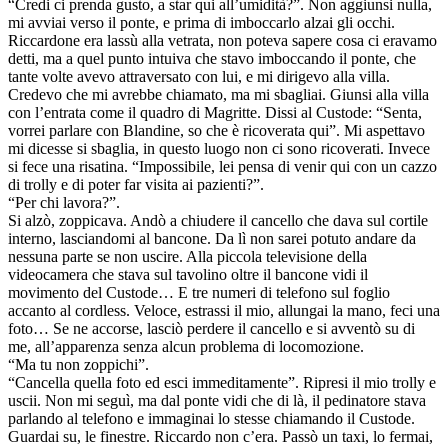
“Credi ci prenda gusto, a star qui all’umidità?”. Non aggiunsi nulla,
mi avviai verso il ponte, e prima di imboccarlo alzai gli occhi.
Riccardone era lassù alla vetrata, non poteva sapere cosa ci eravamo
detti, ma a quel punto intuiva che stavo imboccando il ponte, che
tante volte avevo attraversato con lui, e mi dirigevo alla villa.
Credevo che mi avrebbe chiamato, ma mi sbagliai. Giunsi alla villa
con l’entrata come il quadro di Magritte. Dissi al Custode: “Senta,
vorrei parlare con Blandine, so che è ricoverata qui”. Mi aspettavo
mi dicesse si sbaglia, in questo luogo non ci sono ricoverati. Invece
si fece una risatina. “Impossibile, lei pensa di venir qui con un cazzo
di trolly e di poter far visita ai pazienti?”.
“Per chi lavora?”.
Si alzò, zoppicava. Andò a chiudere il cancello che dava sul cortile
interno, lasciandomi al bancone. Da lì non sarei potuto andare da
nessuna parte se non uscire. Alla piccola televisione della
videocamera che stava sul tavolino oltre il bancone vidi il
movimento del Custode… E tre numeri di telefono sul foglio
accanto al cordless. Veloce, estrassi il mio, allungai la mano, feci una
foto… Se ne accorse, lasciò perdere il cancello e si avventò su di
me, all’apparenza senza alcun problema di locomozione.
“Ma tu non zoppichi”.
“Cancella quella foto ed esci immeditamente”. Ripresi il mio trolly e
uscii. Non mi seguì, ma dal ponte vidi che di là, il pedinatore stava
parlando al telefono e immaginai lo stesse chiamando il Custode.
Guardai su, le finestre. Riccardo non c’era. Passò un taxi, lo fermai,