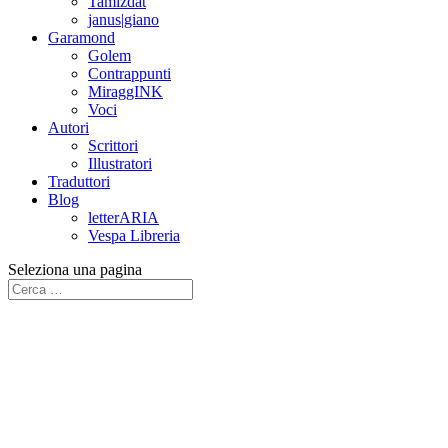
Tamizdat
janus|giano
Garamond
Golem
Contrappunti
MiraggINK
Voci
Autori
Scrittori
Illustratori
Traduttori
Blog
letterARIA
Vespa Libreria
Seleziona una pagina