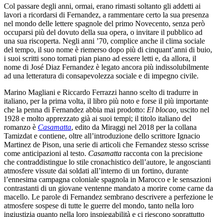
Col passare degli anni, ormai, erano rimasti soltanto gli addetti ai
lavori a ricordarsi di Fernandez, a rammentare certo la sua presenza
nel mondo delle lettere spagnole del primo Novecento, senza però
occuparsi più del dovuto della sua opera, o invitare il pubblico ad
una sua riscoperta. Negli anni ’70, complice anche il clima sociale
del tempo, il suo nome è riemerso dopo più di cinquant’anni di buio,
i suoi scritti sono tornati pian piano ad essere letti e, da allora, il
nome di José Diaz Fernandez è legato ancora più indissolubilmente
ad una letteratura di consapevolezza sociale e di impegno civile.
Marino Magliani e Riccardo Ferrazzi hanno scelto di tradurre in
italiano, per la prima volta, il libro più noto e forse il più importante
che la penna di Fernandez abbia mai prodotto:
El blocao,
uscito nel
1928 e molto apprezzato già ai suoi tempi; il titolo italiano del
romanzo è
Casamatta
, edito da Miraggi nel 2018 per la collana
Tamizdat e contiene, oltre all’introduzione dello scrittore Ignacio
Martinez de Pison, una serie di articoli che Fernandez stesso scrisse
come anticipazioni al testo.
Casamatta
racconta con la precisione
che contraddistingue lo stile cronachistico dell’autore, le angoscianti
atmosfere vissute dai soldati all’interno di un fortino, durante
l’ennesima campagna coloniale spagnola in Marocco e le sensazioni
contrastanti di un giovane ventenne mandato a morire come carne da
macello. Le parole di Fernandez sembrano descrivere a perfezione le
atmosfere sospese di tutte le guerre del mondo, tanto nella loro
ingiustizia quanto nella loro inspiegabilità e ci riescono soprattutto