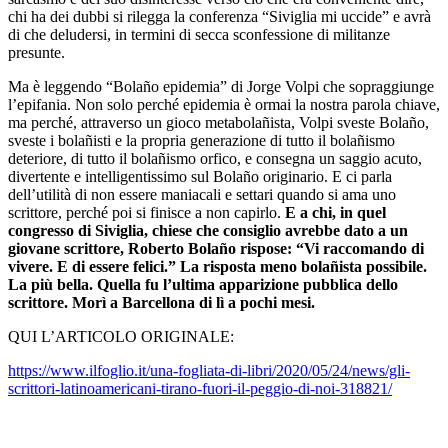
chi ha dei dubbi si rilegga la conferenza “Siviglia mi uccide” e avrà
di che deludersi, in termini di secca sconfessione di militanze
presunte.
Ma è leggendo “Bolaño epidemia” di Jorge Volpi che sopraggiunge
l’epifania. Non solo perché epidemia è ormai la nostra parola chiave,
ma perché, attraverso un gioco metabolañista, Volpi sveste Bolaño,
sveste i bolañisti e la propria generazione di tutto il bolañismo
deteriore, di tutto il bolañismo orfico, e consegna un saggio acuto,
divertente e intelligentissimo sul Bolaño originario. E ci parla
dell’utilità di non essere maniacali e settari quando si ama uno
scrittore, perché poi si finisce a non capirlo.
E a chi, in quel
congresso di Siviglia, chiese che consiglio avrebbe dato a un
giovane scrittore, Roberto Bolaño rispose: “Vi raccomando di
vivere. E di essere felici.” La risposta meno bolañista possibile.
La più bella. Quella fu l’ultima apparizione pubblica dello
scrittore. Morì a Barcellona di lì a pochi mesi.
QUI L’ARTICOLO ORIGINALE:
https://www.ilfoglio.it/una-fogliata-di-libri/2020/05/24/news/gli-
scrittori-latinoamericani-tirano-fuori-il-peggio-di-noi-318821/