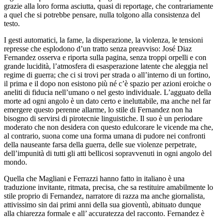
grazie alla loro forma asciutta, quasi di reportage, che contrariamente
a quel che si potrebbe pensare, nulla tolgono alla consistenza del
testo.
I gesti automatici, la fame, la disperazione, la violenza, le tensioni
represse che esplodono d’un tratto senza preavviso: José Diaz
Fernandez osserva e riporta sulla pagina, senza troppi orpelli e con
grande lucidità, l’atmosfera di esasperazione latente che aleggia nel
regime di guerra; che ci si trovi per strada o all’interno di un fortino,
il prima e il dopo non esistono più né c’è spazio per azioni eroiche o
aneliti di fiducia nell’umano o nel gesto individuale. L’agguato della
morte ad ogni angolo è un dato certo e ineluttabile, ma anche nel far
emergere questo perenne allarme, lo stile di Fernandez non ha
bisogno di servirsi di pirotecnie linguistiche. Il suo è un periodare
moderato che non desidera con questo edulcorare le vicende ma che,
al contrario, suona come una forma umana di pudore nei confronti
della nauseante farsa della guerra, delle sue violenze perpetrate,
dell’impunità di tutti gli atti bellicosi sopravvenuti in ogni angolo del
mondo.
Quella che Magliani e Ferrazzi hanno fatto in italiano è una
traduzione invitante, ritmata, precisa, che sa restituire amabilmente lo
stile proprio di Fernandez, narratore di razza ma anche giornalista,
attivissimo sin dai primi anni della sua gioventù, abituato dunque
alla chiarezza formale e all’ accuratezza del racconto. Fernandez è