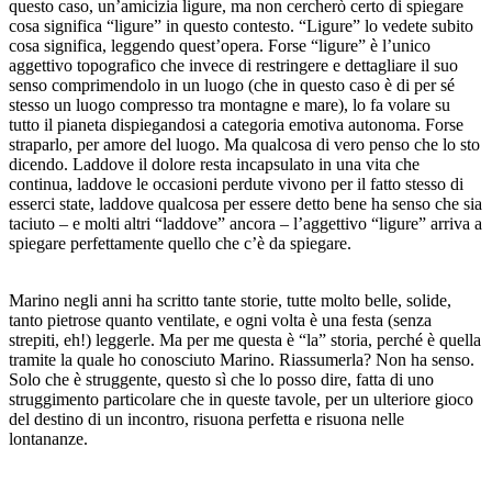
questo caso, un’amicizia ligure, ma non cercherò certo di spiegare
cosa significa “ligure” in questo contesto. “Ligure” lo vedete subito
cosa significa, leggendo quest’opera. Forse “ligure” è l’unico
aggettivo topografico che invece di restringere e dettagliare il suo
senso comprimendolo in un luogo (che in questo caso è di per sé
stesso un luogo compresso tra montagne e mare), lo fa volare su
tutto il pianeta dispiegandosi a categoria emotiva autonoma. Forse
straparlo, per amore del luogo. Ma qualcosa di vero penso che lo sto
dicendo. Laddove il dolore resta incapsulato in una vita che
continua, laddove le occasioni perdute vivono per il fatto stesso di
esserci state, laddove qualcosa per essere detto bene ha senso che sia
taciuto – e molti altri “laddove” ancora – l’aggettivo “ligure” arriva a
spiegare perfettamente quello che c’è da spiegare.
Marino negli anni ha scritto tante storie, tutte molto belle, solide,
tanto pietrose quanto ventilate, e ogni volta è una festa (senza
strepiti, eh!) leggerle. Ma per me questa è “la” storia, perché è quella
tramite la quale ho conosciuto Marino. Riassumerla? Non ha senso.
Solo che è struggente, questo sì che lo posso dire, fatta di uno
struggimento particolare che in queste tavole, per un ulteriore gioco
del destino di un incontro, risuona perfetta e risuona nelle
lontananze.