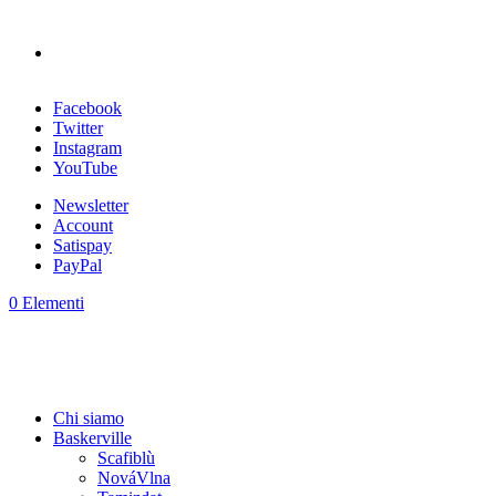
Facebook
Twitter
Instagram
YouTube
Newsletter
Account
Satispay
PayPal
0 Elementi
Chi siamo
Baskerville
Scafiblù
NováVlna