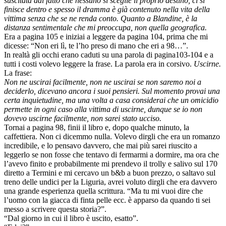
suscitata dal fatto che nessuno si sceglie il proprio destino, ci si
finisce dentro e spesso il dramma è già contenuto nella vita della
vittima senza che se ne renda conto. Quanto a Blandine, è la
distanza sentimentale che mi preoccupa, non quella geografica.
Era a pagina 105 e iniziai a leggere da pagina 104, prima che mi
dicesse: “Non eri lì, te l’ho preso di mano che eri a 98…”.
In realtà gli occhi erano caduti su una parola di pagina103-104 e a
tutti i costi volevo leggere la frase. La parola era in corsivo.
Uscirne.
La frase:
Non ne uscirai facilmente, non ne uscirai se non saremo noi a
deciderlo, dicevano ancora i suoi pensieri. Sul momento provai una
certa inquietudine, ma una volta a casa considerai che un omicidio
permette in ogni caso alla vittima di uscirne, dunque se io non
dovevo uscirne facilmente, non sarei stato ucciso.
Tornai a pagina 98, finii il libro e, dopo qualche minuto, la
caffettiera. Non ci dicemmo nulla. Volevo dirgli che era un romanzo
incredibile, e lo pensavo davvero, che mai più sarei riuscito a
leggerlo se non fosse che tentavo di fermarmi a dormire, ma ora che
l’avevo finito e probabilmente mi prendevo il trolly e salivo sul 170
diretto a Termini e mi cercavo un b&b a buon prezzo, o saltavo sul
treno delle undici per la Liguria, avrei voluto dirgli che era davvero
una grande esperienza quella scrittura. “Ma tu mi vuoi dire che
l’uomo con la giacca di finta pelle ecc. è apparso da quando ti sei
messo a scrivere questa storia?”.
“Dal giorno in cui il libro è uscito, esatto”.