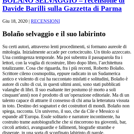
BOLAÑO SELVAGGIO – recensione di
Davide Barilli sulla Gazzetta di Parma
Giu 18, 2020
|
RECENSIONI
Bolaño selvaggio e il suo labirinto
Su certi autori, attraverso lenti procedimenti, si formano aureole di
mitologia. Inizialmente accade per cortocircuito. Un titolo azzeccato.
Una contingenza temporale. Ma poi subentra il passaparola fra i
lettori, con la voglia di ricostruire, libro dopo libro, l’architettura
totalizzante. Cosa che riguarda, fra i più recenti, Roberto Bolaño.
Scrittore cileno cosmopolita, eppure radicato in un Sudamerica
antico e violento di cui ha raccontato misfatti e solitudini, Bolaño è
autore di culto di cui, in questi ultimi anni, sono stati pubblicati
valanghe di libri. Il suo esaltante iter postumo (è morto a soli
cinquant’anni) non è prodotto di un’operazione editoriale. Ma di un
talento capace di attrarre il consenso di chi ama la letteratura vissuta
in toto. Destino dei sognatori e dei costruttori di mondi. Bolaño non
spiega, racconta. Un universo, il suo, che da Cile e Messico si
espande all’Europa. Esule solitario e narratore incontinente, ha
costruito trame autobiografiche che si rincorrono tra gioventù, bar,
circoli artistici, avanguardie e fallimenti, biografie strambe e
disperate, in una sorta di sconfinato labirinto di parole.