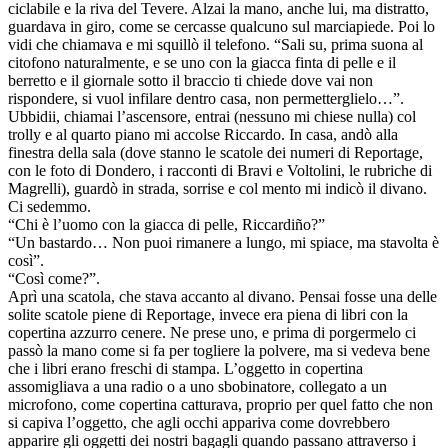
ciclabile e la riva del Tevere. Alzai la mano, anche lui, ma distratto,
guardava in giro, come se cercasse qualcuno sul marciapiede. Poi lo
vidi che chiamava e mi squillò il telefono. “Sali su, prima suona al
citofono naturalmente, e se uno con la giacca finta di pelle e il
berretto e il giornale sotto il braccio ti chiede dove vai non
rispondere, si vuol infilare dentro casa, non permetterglielo…”.
Ubbidii, chiamai l’ascensore, entrai (nessuno mi chiese nulla) col
trolly e al quarto piano mi accolse Riccardo. In casa, andò alla
finestra della sala (dove stanno le scatole dei numeri di Reportage,
con le foto di Dondero, i racconti di Bravi e Voltolini, le rubriche di
Magrelli), guardò in strada, sorrise e col mento mi indicò il divano.
Ci sedemmo.
“Chi è l’uomo con la giacca di pelle, Riccardiño?”
“Un bastardo… Non puoi rimanere a lungo, mi spiace, ma stavolta è
così”.
“Così come?”.
Aprì una scatola, che stava accanto al divano. Pensai fosse una delle
solite scatole piene di Reportage, invece era piena di libri con la
copertina azzurro cenere. Ne prese uno, e prima di porgermelo ci
passò la mano come si fa per togliere la polvere, ma si vedeva bene
che i libri erano freschi di stampa. L’oggetto in copertina
assomigliava a una radio o a uno sbobinatore, collegato a un
microfono, come copertina catturava, proprio per quel fatto che non
si capiva l’oggetto, che agli occhi appariva come dovrebbero
apparire gli oggetti dei nostri bagagli quando passano attraverso i