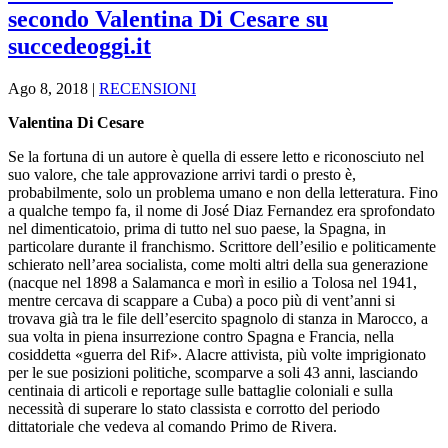
secondo Valentina Di Cesare su
succedeoggi.it
Ago 8, 2018
|
RECENSIONI
Valentina Di Cesare
Se la fortuna di un autore è quella di essere letto e riconosciuto nel
suo valore, che tale approvazione arrivi tardi o presto è,
probabilmente, solo un problema umano e non della letteratura. Fino
a qualche tempo fa, il nome di José Diaz Fernandez era sprofondato
nel dimenticatoio, prima di tutto nel suo paese, la Spagna, in
particolare durante il franchismo. Scrittore dell’esilio e politicamente
schierato nell’area socialista, come molti altri della sua generazione
(nacque nel 1898 a Salamanca e morì in esilio a Tolosa nel 1941,
mentre cercava di scappare a Cuba) a poco più di vent’anni si
trovava già tra le file dell’esercito spagnolo di stanza in Marocco, a
sua volta in piena insurrezione contro Spagna e Francia, nella
cosiddetta «guerra del Rif». Alacre attivista, più volte imprigionato
per le sue posizioni politiche, scomparve a soli 43 anni, lasciando
centinaia di articoli e reportage sulle battaglie coloniali e sulla
necessità di superare lo stato classista e corrotto del periodo
dittatoriale che vedeva al comando Primo de Rivera.