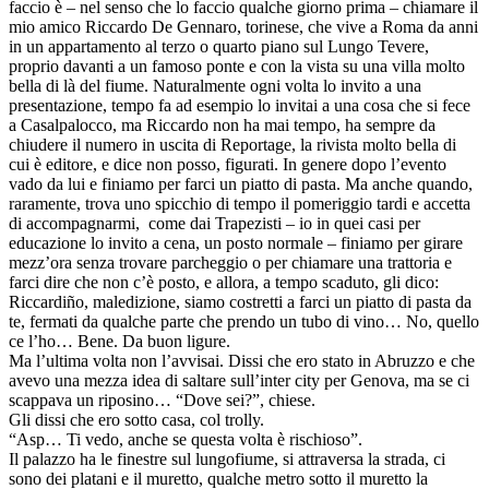
faccio è – nel senso che lo faccio qualche giorno prima – chiamare il
mio amico Riccardo De Gennaro, torinese, che vive a Roma da anni
in un appartamento al terzo o quarto piano sul Lungo Tevere,
proprio davanti a un famoso ponte e con la vista su una villa molto
bella di là del fiume. Naturalmente ogni volta lo invito a una
presentazione, tempo fa ad esempio lo invitai a una cosa che si fece
a Casalpalocco, ma Riccardo non ha mai tempo, ha sempre da
chiudere il numero in uscita di Reportage, la rivista molto bella di
cui è editore, e dice non posso, figurati. In genere dopo l’evento
vado da lui e finiamo per farci un piatto di pasta. Ma anche quando,
raramente, trova uno spicchio di tempo il pomeriggio tardi e accetta
di accompagnarmi, come dai Trapezisti – io in quei casi per
educazione lo invito a cena, un posto normale – finiamo per girare
mezz’ora senza trovare parcheggio o per chiamare una trattoria e
farci dire che non c’è posto, e allora, a tempo scaduto, gli dico:
Riccardiño, maledizione, siamo costretti a farci un piatto di pasta da
te, fermati da qualche parte che prendo un tubo di vino… No, quello
ce l’ho… Bene. Da buon ligure.
Ma l’ultima volta non l’avvisai. Dissi che ero stato in Abruzzo e che
avevo una mezza idea di saltare sull’inter city per Genova, ma se ci
scappava un riposino… “Dove sei?”, chiese.
Gli dissi che ero sotto casa, col trolly.
“Asp… Ti vedo, anche se questa volta è rischioso”.
Il palazzo ha le finestre sul lungofiume, si attraversa la strada, ci
sono dei platani e il muretto, qualche metro sotto il muretto la