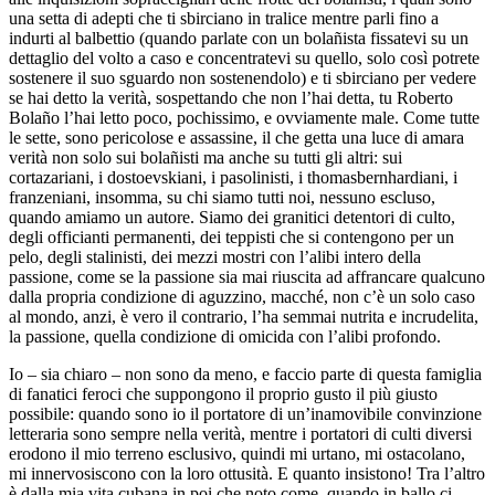
una setta di adepti che ti sbirciano in tralice mentre parli fino a
indurti al balbettio (quando parlate con un bolañista fissatevi su un
dettaglio del volto a caso e concentratevi su quello, solo così potrete
sostenere il suo sguardo non sostenendolo) e ti sbirciano per vedere
se hai detto la verità, sospettando che non l’hai detta, tu Roberto
Bolaño l’hai letto poco, pochissimo, e ovviamente male. Come tutte
le sette, sono pericolose e assassine, il che getta una luce di amara
verità non solo sui bolañisti ma anche su tutti gli altri: sui
cortazariani, i dostoevskiani, i pasolinisti, i thomasbernhardiani, i
franzeniani, insomma, su chi siamo tutti noi, nessuno escluso,
quando amiamo un autore. Siamo dei granitici detentori di culto,
degli officianti permanenti, dei teppisti che si contengono per un
pelo, degli stalinisti, dei mezzi mostri con l’alibi intero della
passione, come se la passione sia mai riuscita ad affrancare qualcuno
dalla propria condizione di aguzzino, macché, non c’è un solo caso
al mondo, anzi, è vero il contrario, l’ha semmai nutrita e incrudelita,
la passione, quella condizione di omicida con l’alibi profondo.
Io – sia chiaro – non sono da meno, e faccio parte di questa famiglia
di fanatici feroci che suppongono il proprio gusto il più giusto
possibile: quando sono io il portatore di un’inamovibile convinzione
letteraria sono sempre nella verità, mentre i portatori di culti diversi
erodono il mio terreno esclusivo, quindi mi urtano, mi ostacolano,
mi innervosiscono con la loro ottusità. E quanto insistono! Tra l’altro
è dalla mia vita cubana in poi che noto come, quando in ballo ci