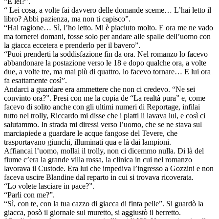
“E lei?”.
“ Lei cosa, a volte fai davvero delle domande sceme… L’hai letto il
libro? Abbi pazienza, ma non ti capisco”.
“Hai ragione… Sì, l’ho letto. Mi è piaciuto molto. E ora me ne vado
ma tornerei domani, fosse solo per andare alle spalle dell’uomo con
la giacca eccetera e prenderlo per il bavero”.
“Puoi prenderti la soddisfazione fin da ora. Nel romanzo lo facevo
abbandonare la postazione verso le 18 e dopo qualche ora, a volte
due, a volte tre, ma mai più di quattro, lo facevo tornare… E lui ora
fa esattamente così”.
Andarci a guardare era ammettere che non ci credevo. “Ne sei
convinto ora?”. Presi con me la copia de “La realtà pura” e, come
facevo di solito anche con gli ultimi numeri di Reportage, infilai
tutto nel trolly, Riccardo mi disse che i piatti li lavava lui, e così ci
salutammo. In strada mi diressi verso l’uomo, che se ne stava sul
marciapiede a guardare le acque fangose del Tevere, che
trasportavano giunchi, illuminati qua e là dai lampioni.
Affiancai l’uomo, mollai il trolly, non ci dicemmo nulla. Di là del
fiume c’era la grande villa rossa, la clinica in cui nel romanzo
lavorava il Custode. Era lui che impediva l’ingresso a Gozzini e non
faceva uscire Blandine dal reparto in cui si trovava ricoverata.
“Lo volete lasciare in pace?”.
“Parli con me?”.
“Sì, con te, con la tua cazzo di giacca di finta pelle”. Si guardò la
giacca, posò il giornale sul muretto, si aggiustò il berretto.