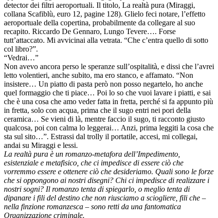
detector dei filtri aeroportuali. Il titolo, La realtà pura (Miraggi,
collana Scafiblù, euro 12, pagine 128). Glielo feci notare, l’effetto
aeroportuale della copertina, probabilmente da collegare al suo
recapito. Riccardo De Gennaro, Lungo Tevere…. Forse
tutt’attaccato. Mi avvicinai alla vetrata. “Che c’entra quello di sotto
col libro?”.
“Vedrai…”
Non avevo ancora perso le speranze sull’ospitalità, e dissi che l’avrei
letto volentieri, anche subito, ma ero stanco, e affamato. “Non
insistere… Un piatto di pasta però non posso negartelo, ho anche
quel formaggio che ti piace… Poi lo so che vuoi lavare i piatti, e sai
che è una cosa che amo veder fatta in fretta, perché si fa appunto più
in fretta, solo con acqua, prima che il sugo entri nei pori della
ceramica… Se vieni di là, mentre faccio il sugo, ti racconto giusto
qualcosa, poi con calma lo leggerai… Anzi, prima leggiti la cosa che
sta sul sito…”. Estrassi dal trolly il portatile, accesi, mi collegai,
andai su Miraggi e lessi.
La realtà pura è un romanzo-metafora dell’Impedimento,
esistenziale e metafisico, che ci impedisce di essere ciò che
vorremmo essere e ottenere ciò che desideriamo. Quali sono le forze
che si oppongono ai nostri disegni? Chi ci impedisce di realizzare i
nostri sogni? Il romanzo tenta di spiegarlo, o meglio tenta di
dipanare i fili del destino che non riusciamo a sciogliere, fili che –
nella finzione romanzesca – sono retti da una fantomatica
Organizzazione criminale.