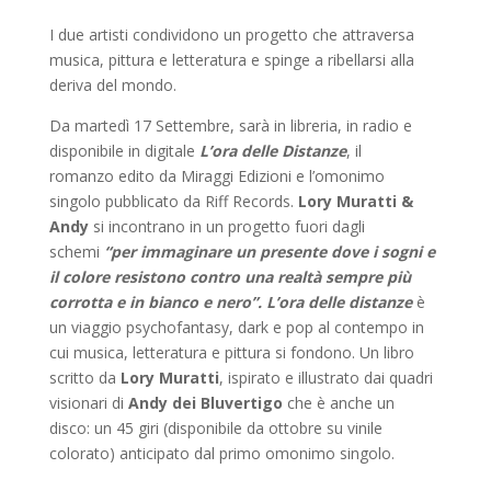
I due artisti condividono un progetto che attraversa
musica, pittura e letteratura e spinge a ribellarsi alla
deriva del mondo.
Da martedì 17 Settembre, sarà in libreria, in radio e
disponibile in digitale
L’ora delle Distanze
, il
romanzo
edito da Miraggi Edizioni e l’omonimo
singolo
pubblicato da Riff Records.
Lory Muratti &
Andy
si incontrano in un progetto fuori dagli
schemi
“per immaginare un presente dove i sogni e
il colore resistono contro una realtà sempre più
corrotta e in bianco e nero”.
L’ora delle distanze
è
un viaggio psychofantasy, dark e pop al contempo in
cui musica, letteratura e pittura si fondono. Un libro
scritto da
Lory Muratti
, ispirato e illustrato dai quadri
visionari di
Andy dei Bluvertigo
che è anche un
disco: un 45 giri (disponibile da ottobre su vinile
colorato) anticipato dal primo omonimo singolo.