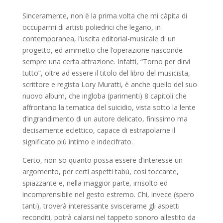
Sinceramente, non è la prima volta che mi càpita di
occuparmi di artisti poliedrici che legano, in
contemporanea, l’uscita editorial-musicale di un
progetto, ed ammetto che l’operazione nasconde
sempre una certa attrazione. Infatti, “Torno per dirvi
tutto”, oltre ad essere il titolo del libro del musicista,
scrittore e regista Lory Muratti, è anche quello del suo
nuovo album, che ingloba (parimenti) 8 capitoli che
affrontano la tematica del suicidio, vista sotto la lente
d’ingrandimento di un autore delicato, finissimo ma
decisamente eclettico, capace di estrapolarne il
significato più intimo e indecifrato.
Certo, non so quanto possa essere d’interesse un
argomento, per certi aspetti tabù, cosi toccante,
spiazzante e, nella maggior parte, irrisolto ed
incomprensibile nel gesto estremo. Chi, invece (spero
tanti), troverà interessante sviscerarne gli aspetti
reconditi, potrà calarsi nel tappeto sonoro allestito da