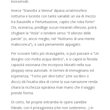
inosservati.
Invece “Stanotte a Vienna” dipana un’atmosfera
notturna e lucente con tante variabili: un via di mezzo
tra Baustelle e Perturbazione, capito che roba forte?
Chi, viceversa, predilige oscuri meandri riflessivi, potrà
sfogliare la “Viola” o tendere verso “Il silenzio delle
parole” (o, ancor meglio, nel “Notturno di una mente
malinconica”), e sarà pienamente appagato.
Per scovare l’atto più stravagante, si può passare a “Un
disegno con molta acqua dentro”, e si capirà la fervida
capacità visionaria che incorpora Muratti nella sua
(doppia) vena autoriale. In termini di immaginario ed
esperienza, “Torno per dirvi tutto” (che sia libro o
disco) dà l’esatta idea di come la sua narrazione renda
chiara la ricchezza ispirativa man mano che il viaggio
prende forma.
Di certo, far proprie entrambe le opere sarebbe
l’ideale, con il protagonista (che non sveleremo…) in