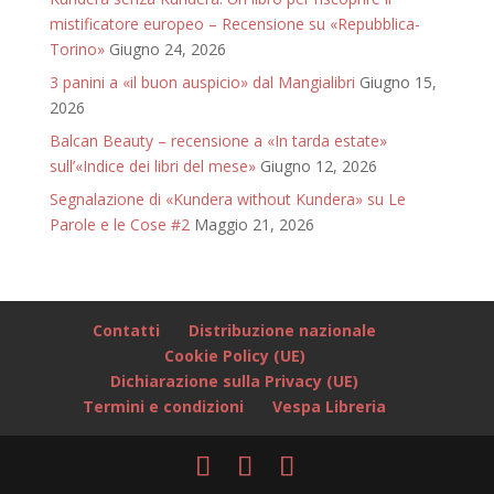
mistificatore europeo – Recensione su «Repubblica-
Torino»
Giugno 24, 2026
3 panini a «il buon auspicio» dal Mangialibri
Giugno 15,
2026
Balcan Beauty – recensione a «In tarda estate»
sull’«Indice dei libri del mese»
Giugno 12, 2026
Segnalazione di «Kundera without Kundera» su Le
Parole e le Cose #2
Maggio 21, 2026
Contatti
Distribuzione nazionale
Cookie Policy (UE)
Dichiarazione sulla Privacy (UE)
Termini e condizioni
Vespa Libreria