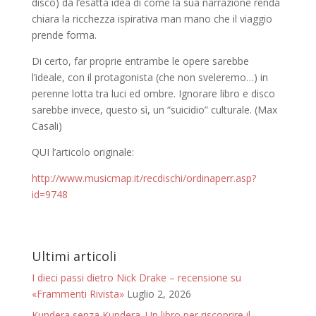
disco) dà l’esatta idea di come la sua narrazione renda
chiara la ricchezza ispirativa man mano che il viaggio
prende forma.
Di certo, far proprie entrambe le opere sarebbe
l’ideale, con il protagonista (che non sveleremo…) in
perenne lotta tra luci ed ombre. Ignorare libro e disco
sarebbe invece, questo sì, un “suicidio” culturale. (Max
Casali)
QUI l’articolo originale:
http://www.musicmap.it/recdischi/ordinaperr.asp?
id=9748
Ultimi articoli
I dieci passi dietro Nick Drake – recensione su
«Frammenti Rivista»
Luglio 2, 2026
Kundera senza Kundera. Un libro per riscoprire il