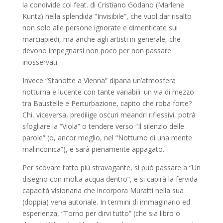
la condivide col feat. di Cristiano Godano (Marlene
Kuntz) nella splendida “Invisibile”, che vuol dar risalto
non solo alle persone ignorate e dimenticate sui
marciapiedi, ma anche agli artisti in generale, che
devono impegnarsi non poco per non passare
inosservati.
Invece “Stanotte a Vienna” dipana un’atmosfera
notturna e lucente con tante variabili: un via di mezzo
tra Baustelle e Perturbazione, capito che roba forte?
Chi, viceversa, predilige oscuri meandri riflessivi, potrà
sfogliare la “Viola” o tendere verso “Il silenzio delle
parole” (o, ancor meglio, nel “Notturno di una mente
malinconica”), e sarà pienamente appagato.
Per scovare l’atto più stravagante, si può passare a “Un
disegno con molta acqua dentro”, e si capirà la fervida
capacità visionaria che incorpora Muratti nella sua
(doppia) vena autoriale. In termini di immaginario ed
esperienza, “Torno per dirvi tutto” (che sia libro o