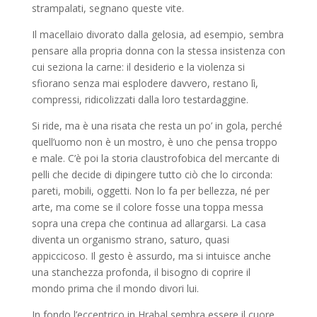
strampalati, segnano queste vite.
Il macellaio divorato dalla gelosia, ad esempio, sembra
pensare alla propria donna con la stessa insistenza con
cui seziona la carne: il desiderio e la violenza si
sfiorano senza mai esplodere davvero, restano lì,
compressi, ridicolizzati dalla loro testardaggine.
Si ride, ma è una risata che resta un po’ in gola, perché
quell’uomo non è un mostro, è uno che pensa troppo
e male. C’è poi la storia claustrofobica del mercante di
pelli che decide di dipingere tutto ciò che lo circonda:
pareti, mobili, oggetti. Non lo fa per bellezza, né per
arte, ma come se il colore fosse una toppa messa
sopra una crepa che continua ad allargarsi. La casa
diventa un organismo strano, saturo, quasi
appiccicoso. Il gesto è assurdo, ma si intuisce anche
una stanchezza profonda, il bisogno di coprire il
mondo prima che il mondo divori lui.
In fondo l’eccentrico in Hrabal sembra essere il cuore