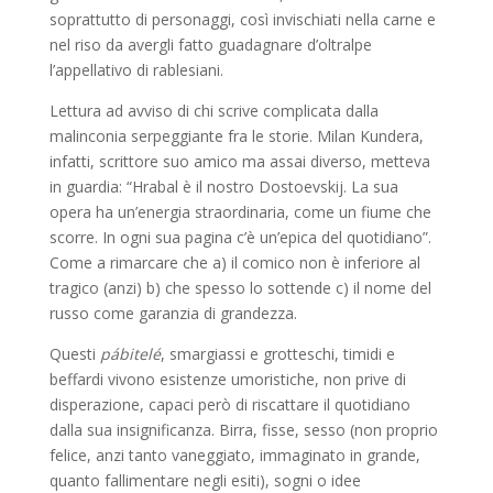
soprattutto di personaggi, così invischiati nella carne e
nel riso da avergli fatto guadagnare d’oltralpe
l’appellativo di rablesiani.
Lettura ad avviso di chi scrive complicata dalla
malinconia serpeggiante fra le storie. Milan Kundera,
infatti, scrittore suo amico ma assai diverso, metteva
in guardia: “Hrabal è il nostro Dostoevskij. La sua
opera ha un’energia straordinaria, come un fiume che
scorre. In ogni sua pagina c’è un’epica del quotidiano”.
Come a rimarcare che a) il comico non è inferiore al
tragico (anzi) b) che spesso lo sottende c) il nome del
russo come garanzia di grandezza.
Questi
pábitelé
, smargiassi e grotteschi, timidi e
beffardi vivono esistenze umoristiche, non prive di
disperazione, capaci però di riscattare il quotidiano
dalla sua insignificanza. Birra, fisse, sesso (non proprio
felice, anzi tanto vaneggiato, immaginato in grande,
quanto fallimentare negli esiti), sogni o idee