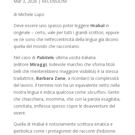
Mar 3, 2026
|
RECENSIONI
di Michele Lupo
Deve essere uno spasso poter leggere
Hrabal
in
originale – certo, vale per tutti i grandi scrittori, eppure
ve ne sono che nell’eccentricità della lingua già dicono
quella del mondo che raccontano.
Nel caso di
Pabitele
, ultima uscita italiana
(editore
Miraggi
, lodevole marchio che sforna titoli
belli che meriterebbero maggiore visibilità) è la stessa
traduttrice,
Barbara Zane
, a ricordarci la complessità
del lavoro. Il termine non ha un equivalente netto nella
nostra lingua e indica qualcosa come
sbruffoni
. Gente
che chiacchiera, insomma, che con la parola esagitata,
concitata, irriflessa spesso copre le disavventure del
vivere.
Quella di Hrabal è notoriamente scrittura erratica e
iperbolica come i protagonisti dei racconti (l’edizione