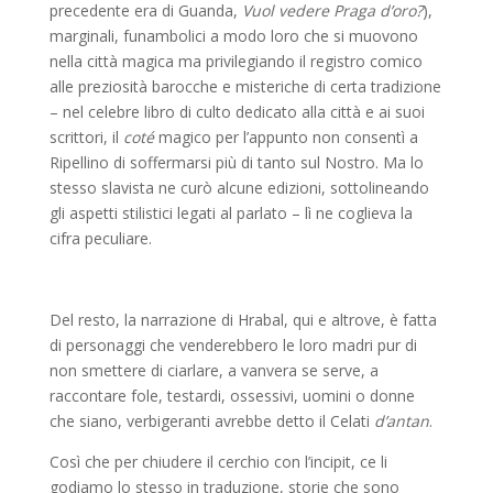
precedente era di Guanda,
Vuol vedere Praga d’oro?
),
marginali, funambolici a modo loro che si muovono
nella città magica ma privilegiando il registro comico
alle preziosità barocche e misteriche di certa tradizione
– nel celebre libro di culto dedicato alla città e ai suoi
scrittori, il
coté
magico per l’appunto non consentì a
Ripellino di soffermarsi più di tanto sul Nostro. Ma lo
stesso slavista ne curò alcune edizioni, sottolineando
gli aspetti stilistici legati al parlato – lì ne coglieva la
cifra peculiare.
Del resto, la narrazione di Hrabal, qui e altrove, è fatta
di personaggi che venderebbero le loro madri pur di
non smettere di ciarlare, a vanvera se serve, a
raccontare fole, testardi, ossessivi, uomini o donne
che siano, verbigeranti avrebbe detto il Celati
d’antan
.
Così che per chiudere il cerchio con l’incipit, ce li
godiamo lo stesso in traduzione, storie che sono