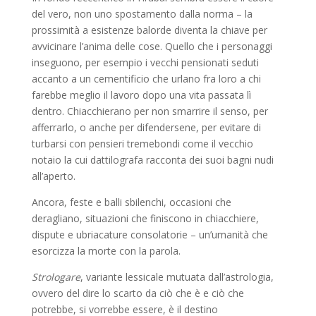
del vero, non uno spostamento dalla norma – la
prossimità a esistenze balorde diventa la chiave per
avvicinare l’anima delle cose. Quello che i personaggi
inseguono, per esempio i vecchi pensionati seduti
accanto a un cementificio che urlano fra loro a chi
farebbe meglio il lavoro dopo una vita passata lì
dentro. Chiacchierano per non smarrire il senso, per
afferrarlo, o anche per difendersene, per evitare di
turbarsi con pensieri tremebondi come il vecchio
notaio la cui dattilografa racconta dei suoi bagni nudi
all’aperto.
Ancora, feste e balli sbilenchi, occasioni che
deragliano, situazioni che finiscono in chiacchiere,
dispute e ubriacature consolatorie – un’umanità che
esorcizza la morte con la parola.
Strologare
, variante lessicale mutuata dall’astrologia,
ovvero del dire lo scarto da ciò che è e ciò che
potrebbe, si vorrebbe essere, è il destino