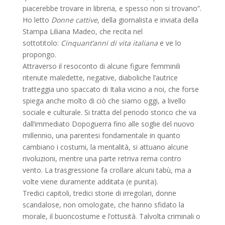
piacerebbe trovare in libreria, e spesso non si trovano”.
Ho letto
Donne cattive
, della giornalista e inviata della
Stampa Liliana Madeo, che recita nel
sottotitolo:
Cinquant’anni di vita italiana
e ve lo
propongo.
Attraverso il resoconto di alcune figure femminili
ritenute maledette, negative, diaboliche l’autrice
tratteggia uno spaccato di Italia vicino a noi, che forse
spiega anche molto di ciò che siamo oggi, a livello
sociale e culturale. Si tratta del periodo storico che va
dall’immediato Dopoguerra fino alle soglie del nuovo
millennio, una parentesi fondamentale in quanto
cambiano i costumi, la mentalità, si attuano alcune
rivoluzioni, mentre una parte retriva rema contro
vento. La trasgressione fa crollare alcuni tabù, ma a
volte viene duramente additata (e punita).
Tredici capitoli, tredici storie di irregolari, donne
scandalose, non omologate, che hanno sfidato la
morale, il buoncostume e l’ottusità. Talvolta criminali o