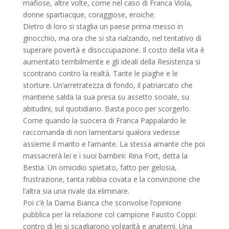
mafiose, altre volte, come nel caso di Franca Viola,
donne spartiacque, coraggiose, eroiche.
Dietro di loro si staglia un paese prima messo in
ginocchio, ma ora che si sta rialzando, nel tentativo di
superare povertà e disoccupazione. Il costo della vita è
aumentato terribilmente e gli ideali della Resistenza si
scontrano contro la realtà. Tante le piaghe e le
storture. Un’arretratezza di fondo, il patriarcato che
mantiene salda la sua presa su assetto sociale, su
abitudini, sul quotidiano. Basta poco per scorgerlo.
Come quando la suocera di Franca Pappalardo le
raccomanda di non lamentarsi qualora vedesse
assieme il marito e l’amante. La stessa amante che poi
massacrerà lei e i suoi bambini: Rina Fort, detta la
Bestia. Un omicidio spietato, fatto per gelosia,
frustrazione, tanta rabbia covata e la convinzione che
l’altra sia una rivale da eliminare.
Poi c’è la Dama Bianca che sconvolse l’opinione
pubblica per la relazione col campione Fausto Coppi:
contro di lei si scagliarono volgarità e anatemi. Una