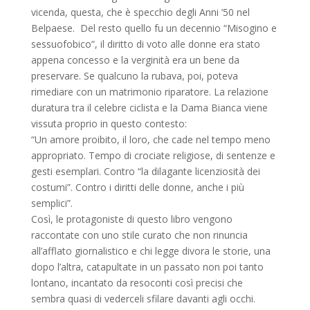
vicenda, questa, che è specchio degli Anni ’50 nel
Belpaese. Del resto quello fu un decennio “Misogino e
sessuofobico”, il diritto di voto alle donne era stato
appena concesso e la verginità era un bene da
preservare. Se qualcuno la rubava, poi, poteva
rimediare con un matrimonio riparatore. La relazione
duratura tra il celebre ciclista e la Dama Bianca viene
vissuta proprio in questo contesto:
“Un amore proibito, il loro, che cade nel tempo meno
appropriato. Tempo di crociate religiose, di sentenze e
gesti esemplari. Contro “la dilagante licenziosità dei
costumi”. Contro i diritti delle donne, anche i più
semplici”.
Così, le protagoniste di questo libro vengono
raccontate con uno stile curato che non rinuncia
all’afflato giornalistico e chi legge divora le storie, una
dopo l’altra, catapultate in un passato non poi tanto
lontano, incantato da resoconti così precisi che
sembra quasi di vederceli sfilare davanti agli occhi.