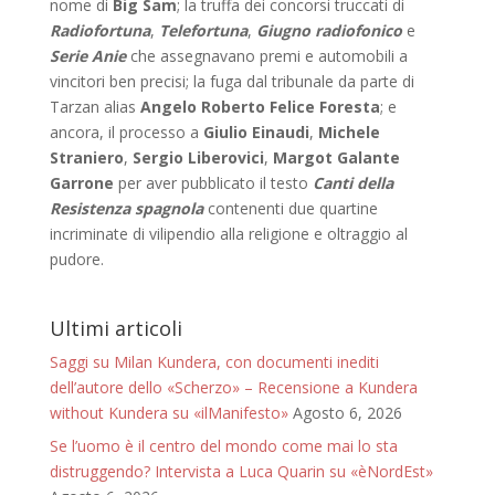
nome di
Big Sam
; la truffa dei concorsi truccati di
Radiofortuna
,
Telefortuna
,
Giugno radiofonico
e
Serie Anie
che assegnavano premi e automobili a
vincitori ben precisi; la fuga dal tribunale da parte di
Tarzan alias
Angelo Roberto Felice Foresta
; e
ancora, il processo a
Giulio Einaudi
,
Michele
Straniero
,
Sergio Liberovici
,
Margot Galante
Garrone
per aver pubblicato il testo
Canti della
Resistenza spagnola
contenenti due quartine
incriminate di vilipendio alla religione e oltraggio al
pudore.
Ultimi articoli
Saggi su Milan Kundera, con documenti inediti
dell’autore dello «Scherzo» – Recensione a Kundera
without Kundera su «ilManifesto»
Agosto 6, 2026
Se l’uomo è il centro del mondo come mai lo sta
distruggendo? Intervista a Luca Quarin su «èNordEst»