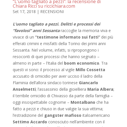
“L’uomo tagliato a pezzi”: la recensione di
Chiara Ricci su riccichiara.com
Set 17, 2018
|
RECENSIONI
L’uomo tagliato a pezzi. Delitti e processi dei
“favolosi” anni Sessanta
raccoglie la memoria viva e
vivace di un
“testimone informato sui fatti”
dei più
efferati crimini e misfatti della Torino dei primi anni
Sessanta. Nel volume, infatti, si ripropongono i
resoconti di quei processi che hanno segnato –
almeno in parte – l’Italia del
boom economico
. Tra
questi vi sono: il processo al vigile
Millo Cossetta
accusato di omicidio per aver ucciso il ladro della
Flaminia dell’allora sindaco torinese
Giancarlo
Anselmetti
; l’assassinio della gioielliera
Maria Albera
;
il terribile omicidio di Chivasso da parte della famiglia –
oggi insospettabile cognome –
Montalbano
che ha
fatto a pezzi e chiuso in due valigie la sua vittima;
l’estradizione del
gangster mafioso
italoamericano
Settimo Accardo
conosciuto nell’ambiente con il