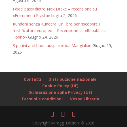
Agosto 6, 2026
I dieci passi dietro Nick Drake – recensione su
«Frammenti Rivista»
Luglio 2, 2026
Kundera senza Kundera. Un libro per riscoprire il
mistificatore europeo – Recensione su «Repubblica-
Torino»
Giugno 24, 2026
3 panini a «il buon auspicio» dal Mangialibri
Giugno 15,
2026
Contatti
Distribuzione nazionale
Cookie Policy (UE)
Dichiarazione sulla Privacy (UE)
Termini e condizioni
Vespa Libreria
Copyright Miraggi Edizioni © 2026