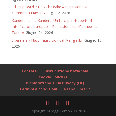
I dieci passi dietro Nick Drake – recensione su
«Frammenti Rivista»
Luglio 2, 2026
Kundera senza Kundera. Un libro per riscoprire il
mistificatore europeo – Recensione su «Repubblica-
Torino»
Giugno 24, 2026
3 panini a «il buon auspicio» dal Mangialibri
Giugno 15,
2026
Contatti
Distribuzione nazionale
Cookie Policy (UE)
Dichiarazione sulla Privacy (UE)
Termini e condizioni
Vespa Libreria
Copyright Miraggi Edizioni © 2026