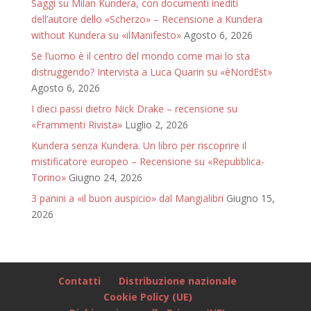
Saggi su Milan Kundera, con documenti inediti
dell’autore dello «Scherzo» – Recensione a Kundera
without Kundera su «ilManifesto»
Agosto 6, 2026
Se l’uomo è il centro del mondo come mai lo sta
distruggendo? Intervista a Luca Quarin su «èNordEst»
Agosto 6, 2026
I dieci passi dietro Nick Drake – recensione su
«Frammenti Rivista»
Luglio 2, 2026
Kundera senza Kundera. Un libro per riscoprire il
mistificatore europeo – Recensione su «Repubblica-
Torino»
Giugno 24, 2026
3 panini a «il buon auspicio» dal Mangialibri
Giugno 15,
2026
Contatti
Distribuzione nazionale
Cookie Policy (UE)