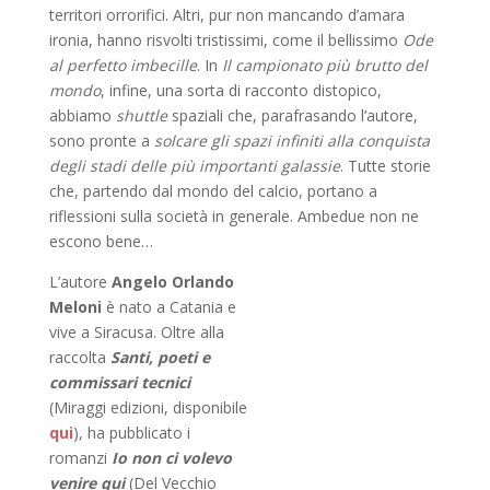
territori orrorifici. Altri, pur non mancando d’amara
ironia, hanno risvolti tristissimi, come il bellissimo
Ode
al perfetto imbecille
. In
Il campionato più brutto del
mondo
, infine, una sorta di racconto distopico,
abbiamo
shuttle
spaziali che, parafrasando l’autore,
sono pronte a
solcare gli spazi infiniti alla conquista
degli stadi delle più importanti galassie
. Tutte storie
che, partendo dal mondo del calcio, portano a
riflessioni sulla società in generale. Ambedue non ne
escono bene…
L’autore
Angelo Orlando
Meloni
è nato a Catania e
vive a Siracusa. Oltre alla
raccolta
Santi, poeti e
commissari tecnici
(Miraggi edizioni, disponibile
qui
), ha pubblicato i
romanzi
Io non ci volevo
venire qui
(Del Vecchio