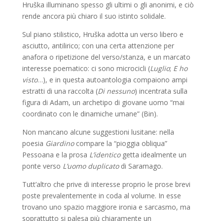
Hruška illuminano spesso gli ultimi o gli anonimi, e ciò
rende ancora più chiaro il suo istinto solidale.
Sul piano stilistico, Hruška adotta un verso libero e
asciutto, antilirico; con una certa attenzione per
anafora o ripetizione del verso/stanza, e un marcato
interesse poematico: ci sono microcicli (
Luglio
;
E ho
visto
…), e in questa autoantologia compaiono ampi
estratti di una raccolta (
Di nessuno
) incentrata sulla
figura di Adam, un archetipo di giovane uomo “mai
coordinato con le dinamiche umane” (Bin).
Non mancano alcune suggestioni lusitane: nella
poesia
Giardino
compare la “pioggia obliqua”
Pessoana e la prosa
L’identico
getta idealmente un
ponte verso
L’uomo duplicato
di Saramago.
Tutt’altro che prive di interesse proprio le prose brevi
poste prevalentemente in coda al volume. In esse
trovano uno spazio maggiore ironia e sarcasmo, ma
soprattutto si palesa più chiaramente un