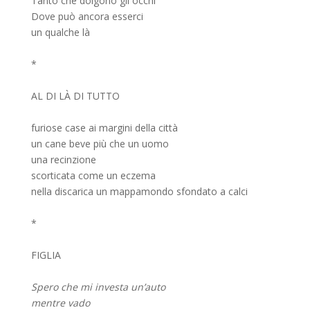
Tanto che dolgono gli occhi
Dove può ancora esserci
un qualche là
*
AL DI LÀ DI TUTTO
furiose case ai margini della città
un cane beve più che un uomo
una recinzione
scorticata come un eczema
nella discarica un mappamondo sfondato a calci
*
FIGLIA
Spero che mi investa un’auto
mentre vado