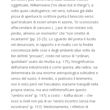
oggettuale, Williamsiana (“no ideas but in things”), a
volte quasi catalogatrice, nei versi, tuttavia già dalla
prosa di apertura lo scrittore punta il binocolo verso
quel brulicare di esseri umani in azione, “lo sconosciuto
affaccendarsi di ciascuno (…) pur di non restare soli,
perdio, almeno un momento” che “non smette di
incantarmi” (pp. 23-25). Lo sguardo del poeta è lucido
nel denunciare, in rapporto e in risalto con la fredda
concretezza delle cose e degli ambienti (due volte da
Bin definiti “prosaici”, credo nel senso di “ordinari,
quotidiani” usato da Hruška a p. 175), l’insignificanza
dell’umana industriosità e come questa, alla radice, sia
determinata da una enorme antropologica solitudine e
senso del vuoto. Il rimedio, o piuttosto il lenimento,
non è visto però nel Pascaliano starsene tranquilli nella
propria stanza, ma anzi nell’intensificare questo
“sentirsi vicini” (p. 147); a costo – Kafka docet – che
esso si riveli non più di un “venirsi incontro senza mai
incontrarsi” (p. 157). Meritoriamente, i riflettori di