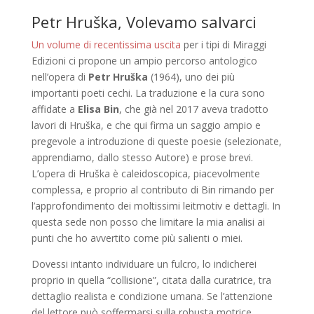
Petr Hruška, Volevamo salvarci
Un volume di recentissima uscita
per i tipi di Miraggi
Edizioni ci propone un ampio percorso antologico
nell’opera di
Petr Hruška
(1964), uno dei più
importanti poeti cechi. La traduzione e la cura sono
affidate a
Elisa Bin
, che già nel 2017 aveva tradotto
lavori di Hruška, e che qui firma un saggio ampio e
pregevole a introduzione di queste poesie (selezionate,
apprendiamo, dallo stesso Autore) e prose brevi.
L’opera di Hruška è caleidoscopica, piacevolmente
complessa, e proprio al contributo di Bin rimando per
l’approfondimento dei moltissimi leitmotiv e dettagli. In
questa sede non posso che limitare la mia analisi ai
punti che ho avvertito come più salienti o miei.
Dovessi intanto individuare un fulcro, lo indicherei
proprio in quella “collisione”, citata dalla curatrice, tra
dettaglio realista e condizione umana. Se l’attenzione
del lettore può soffermarsi sulla robusta motrice