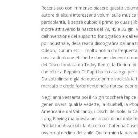
Recensisco con immenso piacere questo volume scri
autore di alcuni interessanti volumi sulla musica 
particolarità, è senza dubbio il primo (o quasi) lib
inoltre attraverso la nascita del 78, 45 e 33 giri
dall’invenzione del supporto fonografico e dall’ev
poi industriale, della realtà discografica italia
Odeon, Durium etc. – molto noti a chi frequenta 
nascita di alcune etichette che per decenni rim
del Disco fondata da Teddy Reno), la Durium di Kri
che oltre a Peppino Di Capri ha in catalogo per il 
Da sottolineare già da queste prime società, la
mercato e crede fortemente nella ripresa econom
Negli anni Sessanta poi il 45 giri toccherà l’ap
generi diversi quali la Vedette, la Bluebell, la 
Americani e dal Vaticano), i Dischi del Sole, la Ca
Long Playing ma questa per alcuni di noi dalle t
Produttori Associati, la Ascolto di Caterina Casel
ovvero al declino del vinile. Qui termina la parabol