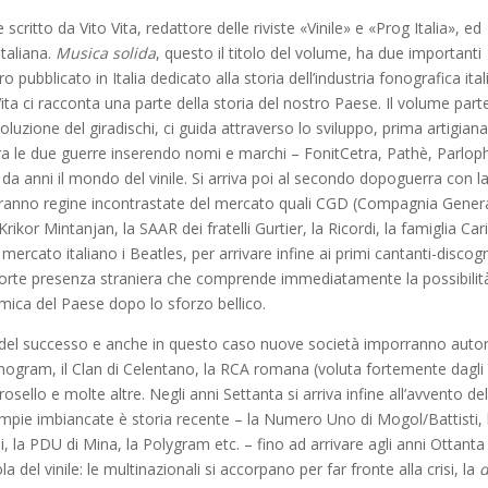
tto da Vito Vita, redattore delle riviste «Vinile» e «Prog Italia», ed
italiana.
Musica solida
, questo il titolo del volume, ha due importanti
ro pubblicato in Italia dedicato alla storia dell’industria fonografica ital
, Vita ci racconta una parte della storia del nostro Paese. Il volume par
oluzione del giradischi, ci guida attraverso lo sviluppo, prima artigiana
na tra le due guerre inserendo nomi e marchi – FonitCetra, Pathè, Parlop
da anni il mondo del vinile. Si arriva poi al secondo dopoguerra con l
arranno regine incontrastate del mercato quali CGD (Compagnia Gener
kor Mintanjan, la SAAR dei fratelli Gurtier, la Ricordi, la famiglia Car
mercato italiano i Beatles, per arrivare infine ai primi cantanti-discogra
 forte presenza straniera che comprende immediatamente la possibilit
ica del Paese dopo lo sforzo bellico.
ice del successo e anche in questo caso nuove società imporranno autor
Phonogram, il Clan di Celentano, la RCA romana (voluta fortemente dagli
rosello e molte altre. Negli anni Settanta si arriva infine all’avvento de
empie imbiancate è storia recente – la Numero Uno di Mogol/Battisti, 
li, la PDU di Mina, la Polygram etc. – fino ad arrivare agli anni Ottanta
a del vinile: le multinazionali si accorpano per far fronte alla crisi, la
d