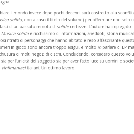
pugna.
mbiare il mondo invece dopo pochi decenni sarà costretto alla sconfitt
sica solida
, non a caso il titolo del volume) per affermare non solo 
 fasti di un passato remoto di
solide
certezze. L’autore ha impiegato
i
Musica solida
è ricchissimo di informazioni, aneddoti, storia musica
si ritratti di personaggi che hanno abitato e reso affascinante quest
i numeri in gioco sono ancora troppo esigui, è molto
in
parlare di LP ma
hiusura di molti negozi di dischi. Concludendo, considero questo vo
 sia per l’unicità del soggetto sia per aver fatto luce su uomini e socie
,
vinilmaniaci
italiani. Un ottimo lavoro.