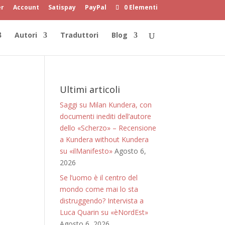
er
Account
Satispay
PayPal
0 Elementi
Autori
Traduttori
Blog
Ultimi articoli
Saggi su Milan Kundera, con
documenti inediti dell’autore
dello «Scherzo» – Recensione
a Kundera without Kundera
su «ilManifesto»
Agosto 6,
2026
Se l’uomo è il centro del
mondo come mai lo sta
distruggendo? Intervista a
Luca Quarin su «èNordEst»
Agosto 6, 2026