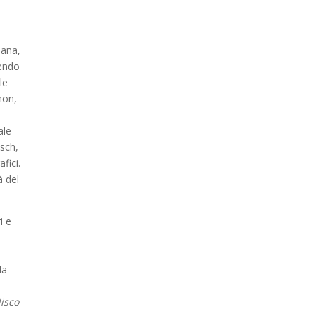
iana,
tendo
le
hon,
a
ale
isch,
fici.
à del
i e
l
la
isco