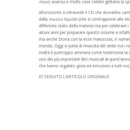
music
avanza e molte case celebri gettano la s
All’orizzonte si intravede il CD che dovrebbe ca
dalla
musica liquida
(che si contrappone alla
Mu
differente stato della materia ma per celebrare i
alcuni anni per preparare questo volume e infatt
ma anche Storia con la esse maiuscola, e numero
mondo. Oggi si parla di rinascita del vinile ma 
realtà è purtroppo ammara come testimonia la c
uno dei più importanti libri musicali di quest’anno
che hanno regalato gioia ed emozioni a tutti noi
DI SEGUITO L’ARTICOLO ORIGINALE: