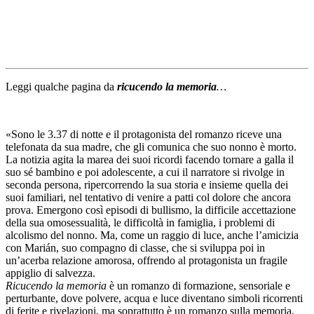
Leggi qualche pagina da
ricucendo la memoria
…
«Sono le 3.37 di notte e il protagonista del romanzo riceve una
telefonata da sua madre, che gli comunica che suo nonno è morto.
La notizia agita la marea dei suoi ricordi facendo tornare a galla il
suo sé bambino e poi adolescente, a cui il narratore si rivolge in
seconda persona, ripercorrendo la sua storia e insieme quella dei
suoi familiari, nel tentativo di venire a patti col dolore che ancora
prova. Emergono così episodi di bullismo, la difficile accettazione
della sua omosessualità, le difficoltà in famiglia, i problemi di
alcolismo del nonno. Ma, come un raggio di luce, anche l’amicizia
con Marián, suo compagno di classe, che si sviluppa poi in
un’acerba relazione amorosa, offrendo al protagonista un fragile
appiglio di salvezza.
Ricucendo la memoria
è un romanzo di formazione, sensoriale e
perturbante, dove polvere, acqua e luce diventano simboli ricorrenti
di ferite e rivelazioni, ma soprattutto è un romanzo sulla memoria,