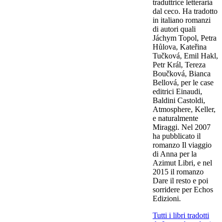
traduttrice letteraria
dal ceco. Ha tradotto
in italiano romanzi
di autori quali
Jáchym Topol, Petra
Hůlova, Kateřina
Tučková, Emil Hakl,
Petr Král, Tereza
Boučková, Bianca
Bellová, per le case
editrici Einaudi,
Baldini Castoldi,
Atmosphere, Keller,
e naturalmente
Miraggi. Nel 2007
ha pubblicato il
romanzo Il viaggio
di Anna per la
Azimut Libri, e nel
2015 il romanzo
Dare il resto e poi
sorridere per Echos
Edizioni.
Tutti i libri tradotti