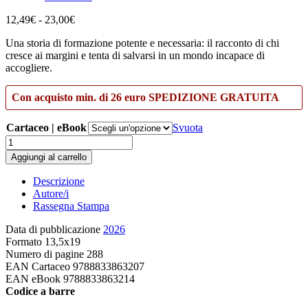
Fascia
12,49
€
-
23,00
€
di
Una storia di formazione potente e necessaria: il racconto di chi
prezzo:
cresce ai margini e tenta di salvarsi in un mondo incapace di
da
accogliere.
12,49€
a
23,00€
Con acquisto min. di 26 euro SPEDIZIONE GRATUITA
Cartaceo | eBook
Svuota
Ricucendo
la
Aggiungi al carrello
memoria
quantità
Descrizione
Autore/i
Rassegna Stampa
Data di pubblicazione
2026
Formato
13,5x19
Numero di pagine
288
EAN Cartaceo
9788833863207
EAN eBook
9788833863214
Codice a barre