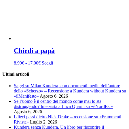
Chiedi a papà
Fascia
Questo
8,99
€
-
17,00
€
Scegli
di
prodotto
prezzo:
ha
Ultimi articoli
da
più
8,99€
varianti.
Saggi su Milan Kundera, con documenti inediti dell’autore
a
Le
dello «Scherzo» – Recensione a Kundera without Kundera su
17,00€
opzioni
«ilManifesto»
Agosto 6, 2026
possono
Se l’uomo è il centro del mondo come mai lo sta
essere
distruggendo? Intervista a Luca Quarin su «èNordEst»
scelte
Agosto 6, 2026
nella
I dieci passi dietro Nick Drake – recensione su «Frammenti
pagina
Rivista»
Luglio 2, 2026
del
Kundera senza Kundera. Un libro per riscoprire il