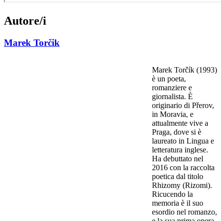
Autore/i
Marek Torčik
Marek Torčík (1993)
è un poeta,
romanziere e
giornalista. È
originario di Přerov,
in Moravia, e
attualmente vive a
Praga, dove si è
laureato in Lingua e
letteratura inglese.
Ha debuttato nel
2016 con la raccolta
poetica dal titolo
Rhizomy (Rizomi).
Ricucendo la
memoria è il suo
esordio nel romanzo,
e la sua prima opera