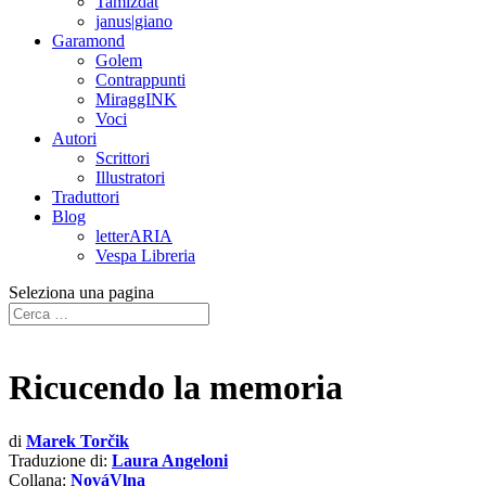
Tamizdat
janus|giano
Garamond
Golem
Contrappunti
MiraggINK
Voci
Autori
Scrittori
Illustratori
Traduttori
Blog
letterARIA
Vespa Libreria
Seleziona una pagina
Ricucendo la memoria
di
Marek Torčik
Traduzione di:
Laura Angeloni
Collana:
NováVlna