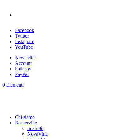
Facebook
Twitter
Instagram
YouTube
Newsletter
Account
Satispay
PayPal
0 Elementi
Chi siamo
Baskerville
Scafiblù
NováVlna