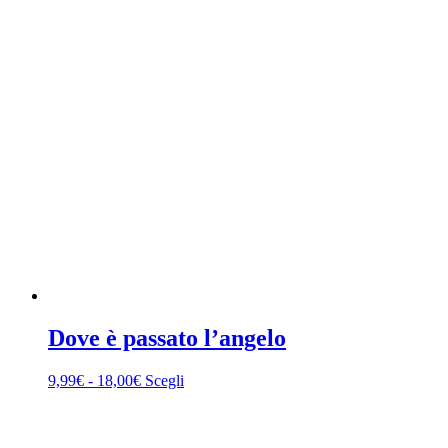
Dove è passato l’angelo
Fascia
Questo
9,99
€
-
18,00
€
Scegli
di
prodotto
prezzo:
ha
da
più