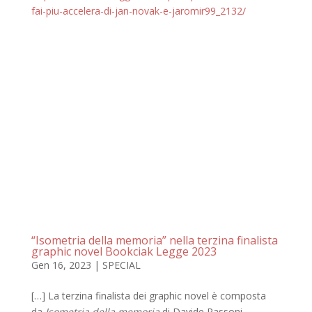
fai-piu-accelera-di-jan-novak-e-jaromir99_2132/
“Isometria della memoria” nella terzina finalista
graphic novel Bookciak Legge 2023
Gen 16, 2023
|
SPECIAL
[…] La terzina finalista dei graphic novel è composta
da
Isometria della memoria
di Davide Passoni,