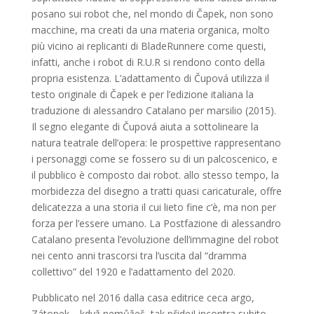
posano sui robot che, nel mondo di Čapek, non sono
macchine, ma creati da una materia organica, molto
più vicino ai replicanti di BladeRunnere come questi,
infatti, anche i robot di R.U.R si rendono conto della
propria esistenza. L’adattamento di Čupová utilizza il
testo originale di Čapek e per l’edizione italiana la
traduzione di alessandro Catalano per marsilio (2015).
Il segno elegante di Čupová aiuta a sottolineare la
natura teatrale dell’opera: le prospettive rappresentano
i personaggi come se fossero su di un palcoscenico, e
il pubblico è composto dai robot. allo stesso tempo, la
morbidezza del disegno a tratti quasi caricaturale, offre
delicatezza a una storia il cui lieto fine c’è, ma non per
forza per l’essere umano. La Postfazione di alessandro
Catalano presenta l’evoluzione dell’immagine del robot
nei cento anni trascorsi tra l’uscita dal “dramma
collettivo” del 1920 e l’adattamento del 2020.
Pubblicato nel 2016 dalla casa editrice ceca argo,
Zátopek… když nemůžeš, tak přidej! incontra subito