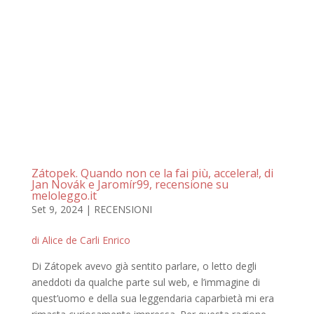
Zátopek. Quando non ce la fai più, accelera!, di
Jan Novák e Jaromír99, recensione su
meloleggo.it
Set 9, 2024
|
RECENSIONI
di Alice de Carli Enrico
Di Zátopek avevo già sentito parlare, o letto degli
aneddoti da qualche parte sul web, e l’immagine di
quest’uomo e della sua leggendaria caparbietà mi era