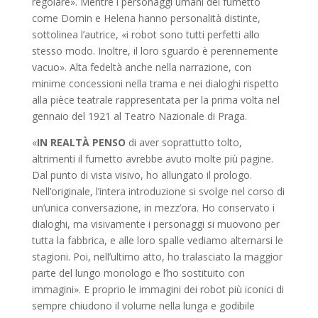
regolare». Mentre i personaggi umani del fumetto
come Domin e Helena hanno personalità distinte,
sottolinea l’autrice, «i robot sono tutti perfetti allo
stesso modo. Inoltre, il loro sguardo è perennemente
vacuo». Alta fedeltà anche nella narrazione, con
minime concessioni nella trama e nei dialoghi rispetto
alla pièce teatrale rappresentata per la prima volta nel
gennaio del 1921 al Teatro Nazionale di Praga.
«
IN REALTÀ PENSO
di aver soprattutto tolto,
altrimenti il fumetto avrebbe avuto molte più pagine.
Dal punto di vista visivo, ho allungato il prologo.
Nell’originale, l’intera introduzione si svolge nel corso di
un’unica conversazione, in mezz’ora. Ho conservato i
dialoghi, ma visivamente i personaggi si muovono per
tutta la fabbrica, e alle loro spalle vediamo alternarsi le
stagioni. Poi, nell’ultimo atto, ho tralasciato la maggior
parte del lungo monologo e l’ho sostituito con
immagini». E proprio le immagini dei robot più iconici di
sempre chiudono il volume nella lunga e godibile