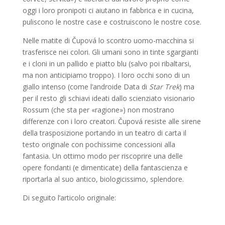
oggi i loro pronipoti ci aiutano in fabbrica e in cucina,
puliscono le nostre case e costruiscono le nostre cose.
Nelle matite di Čupová lo scontro uomo-macchina si
trasferisce nei colori. Gli umani sono in tinte sgargianti
e i cloni in un pallido e piatto blu (salvo poi ribaltarsi,
ma non anticipiamo troppo). I loro occhi sono di un
giallo intenso (come l’androide Data di
Star Trek
) ma
per il resto gli schiavi ideati dallo scienziato visionario
Rossum (che sta per «ragione») non mostrano
differenze con i loro creatori. Čupová resiste alle sirene
della trasposizione portando in un teatro di carta il
testo originale con pochissime concessioni alla
fantasia. Un ottimo modo per riscoprire una delle
opere fondanti (e dimenticate) della fantascienza e
riportarla al suo antico, biologicissimo, splendore.
Di seguito l’articolo originale: