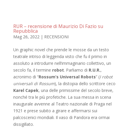
RUR – recensione di Maurizio Di Fazio su
Repubblica
Mag 26, 2022
|
RECENSIONI
Un graphic novel che prende le mosse da un testo
teatrale intriso di leggenda visto che fu il primo in
assoluto a introdurre nell’immaginario collettivo, un
secolo fa, il termine
robot
. Parliamo di
R.U.R.
,
acronimo di “
Rossum’s Universal Robots
” (
I robot
universali di Rossum
), la distopia dello scrittore ceco
Karel Capek
, una delle primissime del secolo breve,
nonché tra le più profetiche. La sua messa in scena
inaugurale avvenne al Teatro nazionale di Praga nel
1921 e prese subito a girare e affermarsi sui
palcoscenici mondiali. Il vaso di Pandora era ormai
dissigillato.