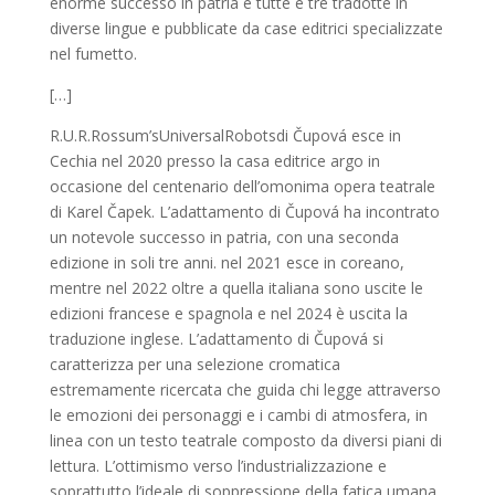
enorme successo in patria e tutte e tre tradotte in
diverse lingue e pubblicate da case editrici specializzate
nel fumetto.
[…]
R.U.R.Rossum’sUniversalRobotsdi Čupová esce in
Cechia nel 2020 presso la casa editrice argo in
occasione del centenario dell’omonima opera teatrale
di Karel Čapek. L’adattamento di Čupová ha incontrato
un notevole successo in patria, con una seconda
edizione in soli tre anni. nel 2021 esce in coreano,
mentre nel 2022 oltre a quella italiana sono uscite le
edizioni francese e spagnola e nel 2024 è uscita la
traduzione inglese. L’adattamento di Čupová si
caratterizza per una selezione cromatica
estremamente ricercata che guida chi legge attraverso
le emozioni dei personaggi e i cambi di atmosfera, in
linea con un testo teatrale composto da diversi piani di
lettura. L’ottimismo verso l’industrializzazione e
soprattutto l’ideale di soppressione della fatica umana