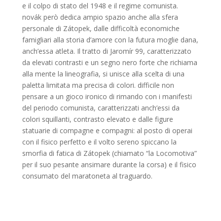
e il colpo di stato del 1948 e il regime comunista.
novák però dedica ampio spazio anche alla sfera
personale di Zátopek, dalle difficoltà economiche
famigliari alla storia d’amore con la futura moglie dana,
anch’essa atleta. Il tratto di Jaromír 99, caratterizzato
da elevati contrasti e un segno nero forte che richiama
alla mente la lineografia, si unisce alla scelta di una
paletta limitata ma precisa di colori. difficile non
pensare a un gioco ironico di rimando con i manifesti
del periodo comunista, caratterizzati anch’essi da
colori squillanti, contrasto elevato e dalle figure
statuarie di compagne e compagni: al posto di operai
con il fisico perfetto e il volto sereno spiccano la
smorfia di fatica di Zátopek (chiamato “la Locomotiva”
per il suo pesante ansimare durante la corsa) e il fisico
consumato del maratoneta al traguardo.