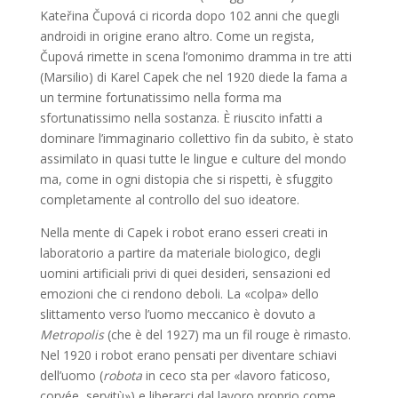
Kateřina Čupová ci ricorda dopo 102 anni che quegli
androidi in origine erano altro. Come un regista,
Čupová rimette in scena l’omonimo dramma in tre atti
(Marsilio) di Karel Capek che nel 1920 diede la fama a
un termine fortunatissimo nella forma ma
sfortunatissimo nella sostanza. È riuscito infatti a
dominare l’immaginario collettivo fin da subito, è stato
assimilato in quasi tutte le lingue e culture del mondo
ma, come in ogni distopia che si rispetti, è sfuggito
completamente al controllo del suo ideatore.
Nella mente di Capek i robot erano esseri creati in
laboratorio a partire da materiale biologico, degli
uomini artificiali privi di quei desideri, sensazioni ed
emozioni che ci rendono deboli. La «colpa» dello
slittamento verso l’uomo meccanico è dovuto a
Metropolis
(che è del 1927) ma un fil rouge è rimasto.
Nel 1920 i robot erano pensati per diventare schiavi
dell’uomo (
robota
in ceco sta per «lavoro faticoso,
corvée, servitù») e liberarci dal lavoro proprio come