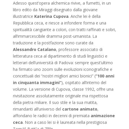
Adesso quest’opera alchemica rivive, a fumetti, in un
libro edito da Miraggi disegnato dalla giovane
illustratrice
Katerina Cupova
. Anche lei è della
Repubblica ceca, e riesce a infondere forma e una
spiritualità cangiante a colori, con tratti raffinati e sobri,
all’immarcescibile dramma post-umanista. La
traduzione e la postfazione sono curate da
Alessandro Catalano
, professore associato di
letteratura ceca al dipartimento di studi linguistici e
letterari dell’università di Padova: sempre quest’ultimo
ha firmato uno zoom sulle evoluzioni iconografiche e
concettuali dei “nostri migliori amici bionici” (
“100 anni
in cinquanta immagini”
), ospitato all’interno del
volume. La versione di Cupova, classe 1992, offre una
rivisitazione assolutamente originale ma rispettosa
della pietra miliare. Il suo stile e la sua matita,
rimandanti all’universo del
cartone animato
,
affondano le radici in decenni di premiata
animazione
ceca
. Non a caso lei si è laureata nella prestigiosa
Tomáš Batt”a di Zllíín.