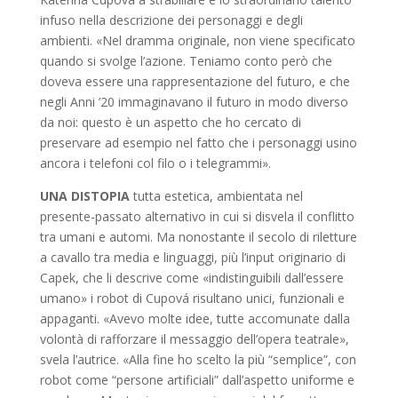
infuso nella descrizione dei personaggi e degli
ambienti. «Nel dramma originale, non viene specificato
quando si svolge l’azione. Teniamo conto però che
doveva essere una rappresentazione del futuro, e che
negli Anni ’20 immaginavano il futuro in modo diverso
da noi: questo è un aspetto che ho cercato di
preservare ad esempio nel fatto che i personaggi usino
ancora i telefoni col filo o i telegrammi».
UNA DISTOPIA
tutta estetica, ambientata nel
presente-passato alternativo in cui si disvela il conflitto
tra umani e automi. Ma nonostante il secolo di riletture
a cavallo tra media e linguaggi, più l’input originario di
Capek, che li descrive come «indistinguibili dall’essere
umano» i robot di Cupová risultano unici, funzionali e
appaganti. «Avevo molte idee, tutte accomunate dalla
volontà di rafforzare il messaggio dell’opera teatrale»,
svela l’autrice. «Alla fine ho scelto la più “semplice”, con
robot come “persone artificiali” dall’aspetto uniforme e