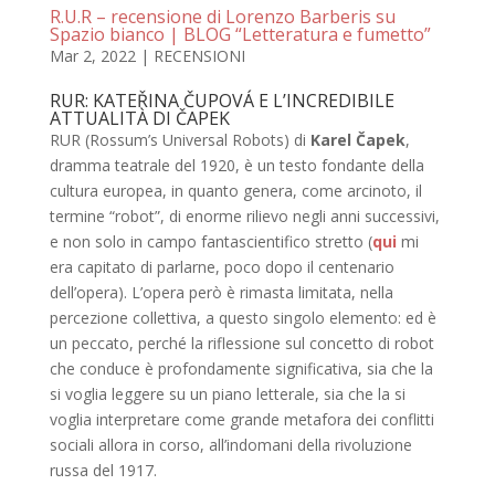
R.U.R – recensione di Lorenzo Barberis su
Spazio bianco | BLOG “Letteratura e fumetto”
Mar 2, 2022
|
RECENSIONI
RUR: KATEŘINA ČUPOVÁ E L’INCREDIBILE
ATTUALITÀ DI ČAPEK
RUR (Rossum’s Universal Robots) di
Karel Čapek
,
dramma teatrale del 1920, è un testo fondante della
cultura europea, in quanto genera, come arcinoto, il
termine “robot”, di enorme rilievo negli anni successivi,
e non solo in campo fantascientifico stretto (
qui
mi
era capitato di parlarne, poco dopo il centenario
dell’opera). L’opera però è rimasta limitata, nella
percezione collettiva, a questo singolo elemento: ed è
un peccato, perché la riflessione sul concetto di robot
che conduce è profondamente significativa, sia che la
si voglia leggere su un piano letterale, sia che la si
voglia interpretare come grande metafora dei conflitti
sociali allora in corso, all’indomani della rivoluzione
russa del 1917.