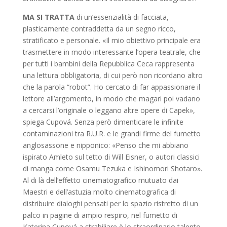
MA SI TRATTA
di un’essenzialità di facciata,
plasticamente contraddetta da un segno ricco,
stratificato e personale. «Il mio obiettivo principale era
trasmettere in modo interessante l’opera teatrale, che
per tutti i bambini della Repubblica Ceca rappresenta
una lettura obbligatoria, di cui però non ricordano altro
che la parola “robot”. Ho cercato di far appassionare il
lettore all’argomento, in modo che magari poi vadano
a cercarsi l’originale o leggano altre opere di Capek»,
spiega Cupová. Senza però dimenticare le infinite
contaminazioni tra R.U.R. e le grandi firme del fumetto
anglosassone e nipponico: «Penso che mi abbiano
ispirato Amleto sul tetto di Will Eisner, o autori classici
di manga come Osamu Tezuka e Ishinomori Shotaro».
Al di là dell’effetto cinematografico mutuato dai
Maestri e dell’astuzia molto cinematografica di
distribuire dialoghi pensati per lo spazio ristretto di un
palco in pagine di ampio respiro, nel fumetto di
Katerina Cupová a strabiliare è lo straordinario talento