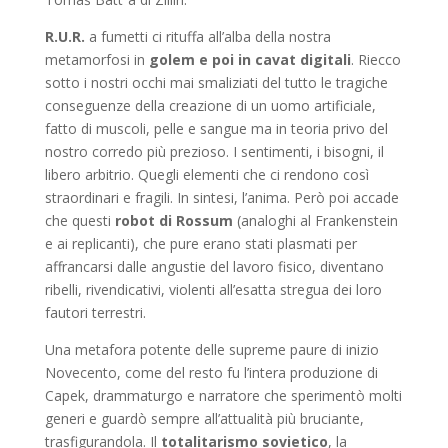
R.U.R.
a fumetti ci rituffa all’alba della nostra
metamorfosi in
golem
e poi in cavat digitali
. Riecco
sotto i nostri occhi mai smaliziati del tutto le tragiche
conseguenze della creazione di un uomo artificiale,
fatto di muscoli, pelle e sangue ma in teoria privo del
nostro corredo più prezioso. I sentimenti, i bisogni, il
libero arbitrio. Quegli elementi che ci rendono così
straordinari e fragili. In sintesi, l’anima. Però poi accade
che questi
robot di Rossum
(analoghi al Frankenstein
e ai replicanti), che pure erano stati plasmati per
affrancarsi dalle angustie del lavoro fisico, diventano
ribelli, rivendicativi, violenti all’esatta stregua dei loro
fautori terrestri.
Una metafora potente delle supreme paure di inizio
Novecento, come del resto fu l’intera produzione di
Capek, drammaturgo e narratore che sperimentò molti
generi e guardò sempre all’attualità più bruciante,
trasfigurandola. Il
totalitarismo sovietico
, la