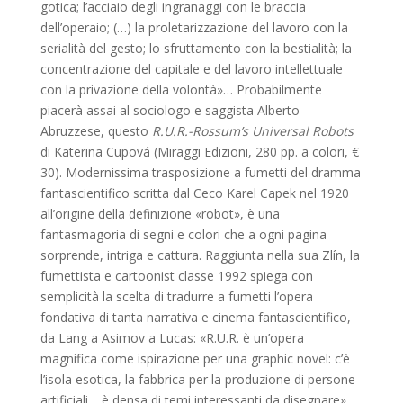
gotica; l’acciaio degli ingranaggi con le braccia
dell’operaio; (…) la proletarizzazione del lavoro con la
serialità del gesto; lo sfruttamento con la bestialità; la
concentrazione del capitale e del lavoro intellettuale
con la privazione della volontà»… Probabilmente
piacerà assai al sociologo e saggista Alberto
Abruzzese, questo
R.U.R.-Rossum’s Universal Robots
di Katerina Cupová (Miraggi Edizioni, 280 pp. a colori, €
30). Modernissima trasposizione a fumetti del dramma
fantascientifico scritta dal Ceco Karel Capek nel 1920
all’origine della definizione «robot», è una
fantasmagoria di segni e colori che a ogni pagina
sorprende, intriga e cattura. Raggiunta nella sua Zlín, la
fumettista e cartoonist classe 1992 spiega con
semplicità la scelta di tradurre a fumetti l’opera
fondativa di tanta narrativa e cinema fantascientifico,
da Lang a Asimov a Lucas: «R.U.R. è un’opera
magnifica come ispirazione per una graphic novel: c’è
l’isola esotica, la fabbrica per la produzione di persone
artificiali… è densa di temi interessanti da disegnare».