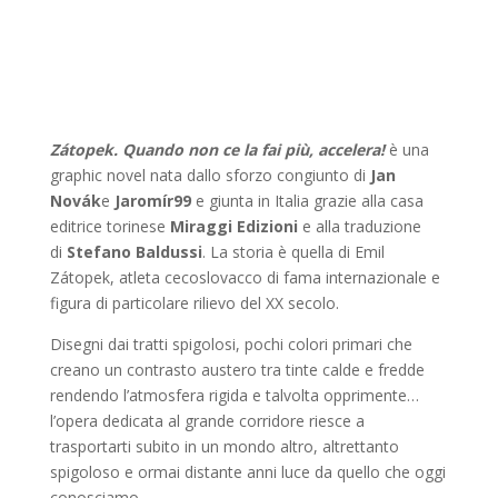
Zátopek. Quando non ce la fai più, accelera!
è una
graphic novel nata dallo sforzo congiunto di
Jan
Novák
e
Jaromír99
e giunta in Italia grazie alla casa
editrice torinese
Miraggi Edizioni
e alla traduzione
di
Stefano Baldussi
. La storia è quella di Emil
Zátopek, atleta cecoslovacco di fama internazionale e
figura di particolare rilievo del XX secolo.
Disegni dai tratti spigolosi, pochi colori primari che
creano un contrasto austero tra tinte calde e fredde
rendendo l’atmosfera rigida e talvolta opprimente…
l’opera dedicata al grande corridore riesce a
trasportarti subito in un mondo altro, altrettanto
spigoloso e ormai distante anni luce da quello che oggi
conosciamo.