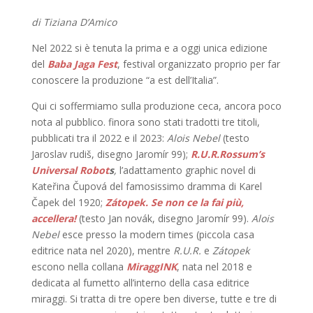
di Tiziana D’Amico
Nel 2022 si è tenuta la prima e a oggi unica edizione
del
Baba Jaga Fest
, festival organizzato proprio per far
conoscere la produzione “a est dell’Italia”.
Qui ci soffermiamo sulla produzione ceca, ancora poco
nota al pubblico. finora sono stati tradotti tre titoli,
pubblicati tra il 2022 e il 2023:
Alois Nebel
(testo
Jaroslav rudiš, disegno Jaromír 99);
R.U.R.Rossum’s
Universal Robot
s
,
l’adattamento graphic novel di
Kateřina Čupová del famosissimo dramma di Karel
Čapek del 1920;
Zátopek. Se non ce la fai più,
accellera!
(testo Jan novák, disegno Jaromír 99).
Alois
Nebel
esce presso la modern times (piccola casa
editrice nata nel 2020), mentre
R.U.R.
e
Zátopek
escono nella collana
MiraggINK
, nata nel 2018 e
dedicata al fumetto all’interno della casa editrice
miraggi. Si tratta di tre opere ben diverse, tutte e tre di