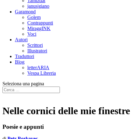
Tamizdat
janus|giano
Garamond
Golem
Contrappunti
MiraggINK
Voci
Autori
Scrittori
Illustratori
Traduttori
Blog
letterARIA
Vespa Libreria
Seleziona una pagina
Nelle cornici delle mie finestre
Poesie e appunti
di
Petr Borkovec