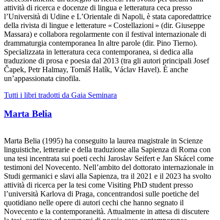
attività di ricerca e docenze di lingua e letteratura ceca presso
l’Università di Udine e L’Orientale di Napoli, è stata caporedattrice
della rivista di lingue e letterature « Costellazioni » (dir. Giuseppe
Massara) e collabora regolarmente con il festival internazionale di
drammaturgia contemporanea In altre parole (dir. Pino Tierno).
Specializzata in letteratura ceca contemporanea, si dedica alla
traduzione di prosa e poesia dal 2013 (tra gli autori principali Josef
Čapek, Petr Halmay, Tomáš Halík, Václav Havel). È anche
un’appassionata cinofila.
Tutti i libri tradotti da Gaia Seminara
Marta Belia
Marta Belia (1995) ha conseguito la laurea magistrale in Scienze
linguistiche, letterarie e della traduzione alla Sapienza di Roma con
una tesi incentrata sui poeti cechi Jaroslav Seifert e Jan Skácel come
testimoni del Novecento. Nell’ambito del dottorato internazionale in
Studi germanici e slavi alla Sapienza, tra il 2021 e il 2023 ha svolto
attività di ricerca per la tesi come Visiting PhD student presso
l’università Karlova di Praga, concentrandosi sulle poetiche del
quotidiano nelle opere di autori cechi che hanno segnato il
Novecento e la contemporaneità. Attualmente in attesa di discutere