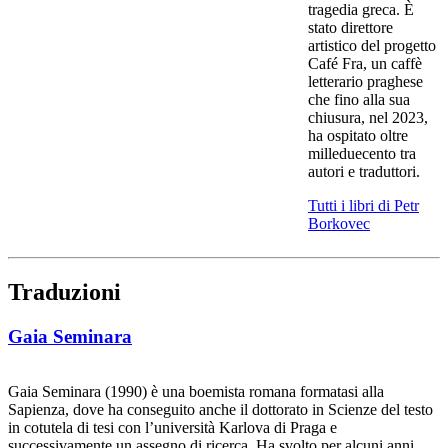
tragedia greca. È
stato direttore
artistico del progetto
Café Fra, un caffè
letterario praghese
che fino alla sua
chiusura, nel 2023,
ha ospitato oltre
milleduecento tra
autori e traduttori.
Tutti i libri di Petr
Borkovec
Traduzioni
Gaia Seminara
Gaia Seminara (1990) è una boemista romana formatasi alla
Sapienza, dove ha conseguito anche il dottorato in Scienze del testo
in cotutela di tesi con l’università Karlova di Praga e
successivamente un assegno di ricerca. Ha svolto per alcuni anni