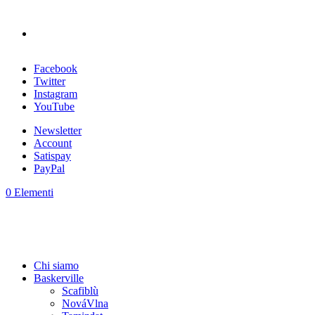
Facebook
Twitter
Instagram
YouTube
Newsletter
Account
Satispay
PayPal
0 Elementi
Chi siamo
Baskerville
Scafiblù
NováVlna