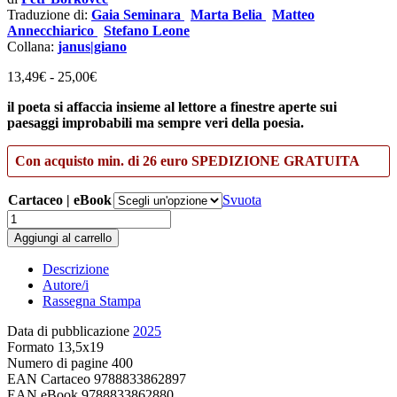
Traduzione di:
Gaia Seminara
Marta Belia
Matteo
Annecchiarico
Stefano Leone
Collana:
janus|giano
Fascia
13,49
€
-
25,00
€
di
il poeta si affaccia insieme al lettore a finestre aperte sui
prezzo:
paesaggi improbabili ma sempre veri della poesia.
da
13,49€
a
Con acquisto min. di 26 euro SPEDIZIONE GRATUITA
25,00€
Cartaceo | eBook
Svuota
Nelle
cornici
Aggiungi al carrello
delle
mie
Descrizione
finestre
Autore/i
quantità
Rassegna Stampa
Data di pubblicazione
2025
Formato
13,5x19
Numero di pagine
400
EAN Cartaceo
9788833862897
EAN eBook
9788833862880