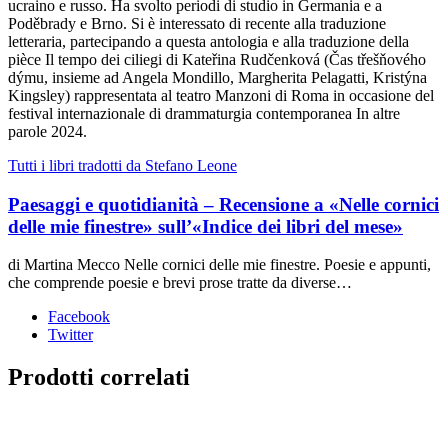
ucraino e russo. Ha svolto periodi di studio in Germania e a
Poděbrady e Brno. Si è interessato di recente alla traduzione
letteraria, partecipando a questa antologia e alla traduzione della
pièce Il tempo dei ciliegi di Kateřina Rudčenková (Čas třešňového
dýmu, insieme ad Angela Mondillo, Margherita Pelagatti, Kristýna
Kingsley) rappresentata al teatro Manzoni di Roma in occasione del
festival internazionale di drammaturgia contemporanea In altre
parole 2024.
Tutti i libri tradotti da Stefano Leone
Paesaggi e quotidianità – Recensione a «Nelle cornici
delle mie finestre» sull’«Indice dei libri del mese»
di Martina Mecco Nelle cornici delle mie finestre. Poesie e appunti,
che comprende poesie e brevi prose tratte da diverse…
Facebook
Twitter
Prodotti correlati