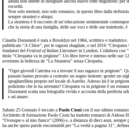
adulta non smette di disegnare ancora nuove rotte migratorie: per s
oscurità.
Non solo memoir, non solo romanzo, in questo libro dalla definizio
sempre stranieri e ubiqui.
La straniera è il racconto di un’educazione sentimentale contemporane
che la storia di una famiglia, delle sue voci e delle sue traiettorie, 
Claudia Durastanti è nata a Brooklyn nel 1984, scrittrice e traduttric
pubblicato “A Chloe”, per le ragioni sbagliate, e nel 2016 “Cleopatra v
fondatori del
Festival of Italian Literature
in London. Collabora con “la
titolo “Cleopatra va in prigione”. Un libro breve e intenso nelle sue 1
avremmo la bellezza de “La Straniera” senza Cleopatra.
“Ogni giovedì Caterina va a trovare il suo ragazzo in prigione”. Que
passato hanno provato a costruire un sogno insieme: gestire un night
spogliarellista proprio nel locale di Aurelio. Adesso lui è in prigion
poliziotto che lo ha arrestato? Cleopatra va in prigione è un roma
Durastanti scatta una fotografia vivida e accorata della periferia urb
e ad amare.
Sabato 25 Gennaio è toccato a
Paolo Cioni
con il suo ultimo romanzo
Architetto di formazione Paolo Cioni ha tradotto romanzi di Aldous Hu
“Ovunque e al mio fianco” (2006) e, a distanza di dieci anni, sempre p
ha anche speso parole encomiabili per “La verità a pagina 31″, definend