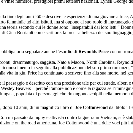
a e vinse numerosi prestigiosi premi letterari nazionali. Lynell George
o alla fine degli anni ’60 e descrive le esperienze di una giovane attrice
arto femminile ad altri istituti, ma si oppone al suo ruolo di ingranaggio
 teoria secondo cui le donne sono “inseparabili dai loro letti.” Donne ne
orza di Gina Berriault come scrittore: la precisa bellezza del suo linguaggi
 è obbligatorio segnalare anche l’esordio di
Reynolds Price
con un roman
acconti, drammaturgo, saggista. Nato a Macon, North Carolina, Reynold
e riconoscimento in seguito alla pubblicazione del suo primo romanzo, “
a vita in giù, Price ha continuato a scrivere fino alla sua morte, nel ge
l paesaggio è descritto con una precisione tale per cui strade, alberi e
an e Wesley Beavers – perché l’amore non è come la ragazza se l’immag
ungata, popolata di personaggi che rimangono scolpiti nella memoria de
, dopo 10 anni, di un magnifico libro di
Joe Cottonwood
dal titolo “L
n un passato da hippy e attivista contro la guerra in Vietnam, si è sta
adizione on the road americana, Joe Cottonwood è una delle voci più int