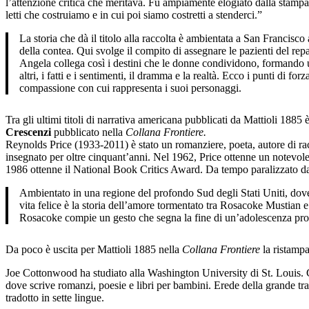
l’attenzione critica che meritava. Fu ampiamente elogiato dalla stamp
letti che costruiamo e in cui poi siamo costretti a stenderci.”
La storia che dà il titolo alla raccolta è ambientata a San Francisc
della contea. Qui svolge il compito di assegnare le pazienti del rep
Angela collega così i destini che le donne condividono, formando una
altri, i fatti e i sentimenti, il dramma e la realtà. Ecco i punti di f
compassione con cui rappresenta i suoi personaggi.
Tra gli ultimi titoli di narrativa americana pubblicati da Mattioli 1885
Crescenzi
pubblicato nella
Collana Frontiere.
Reynolds Price (1933-2011) è stato un romanziere, poeta, autore di r
insegnato per oltre cinquant’anni. Nel 1962, Price ottenne un notevol
1986 ottenne il National Book Critics Award. Da tempo paralizzato dall
Ambientato in una regione del profondo Sud degli Stati Uniti, dove i
vita felice è la storia dell’amore tormentato tra Rosacoke Musti
Rosacoke compie un gesto che segna la fine di un’adolescenza prol
Da poco è uscita per Mattioli 1885 nella
Collana Frontiere
la ristampa
Joe Cottonwood ha studiato alla Washington University di St. Louis. Co
dove scrive romanzi, poesie e libri per bambini. Erede della grande tr
tradotto in sette lingue.