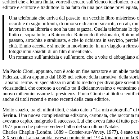
scrittori che a lettura finita, vorresti cercare sull’elenco telefonico, o 
editore e scrittore e traduttore lo ha fatto da una posizione privilegia
Una telefonata che arriva dal passato, un vecchio libro misterioso ch
ricordi e di sogni infranti, di rimorsi e di amori smarriti, cercati,
lavora in una libreria e non ha una ragazza. Quella telefonata lo rip
finito e, soprattutto, a Raimondo. Raimondo il visionario, Raimondo 
passato, arrochita e stralunata, e che lo richiama in servizio, perch
città. Ennio accetta e si mette in movimento, in un viaggio a ritro
fotogrammi sbiaditi di un film dimenticato.
Un romanzo sull’amicizia e sull’amore, che a volte ci abbagliano al 
Ma Paolo Cioni, appunto, non è solo un fine narratore e un abile tradutt
Fidenza, attiva appunto dal 1885 nel settore della narrativa, della stor
Tabiano Terme. Si specializza in ambito medico per divulgare scientifi
vicissitudini, che corrono a cavallo tra il diciannovesimo e ventesimo se
nuovo millennio assume la presidenza Paolo Cioni e ai titoli scientific
anche di titoli recenti e meno recenti della casa editrice.
Molto spazio, tra gli ultimi titoli, è stato dato a “La mia autografia” di
Serino
. Una nuova completissima edizione, cartonata, che racconta tutt
avevano capito, malgrado il successo. Lui che aveva fatto di tutto per c
1977 prima che potesse vedere l’alba del suo ultimo Natale.
Charles Chaplin (Londra, 1889 – Corsier-sur-Vevey, 1977), è stato un att
XX secolo. La sua rapida ascesa cominciò nel 1914 (quando con la Key