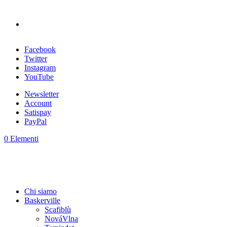
Facebook
Twitter
Instagram
YouTube
Newsletter
Account
Satispay
PayPal
0 Elementi
Chi siamo
Baskerville
Scafiblù
NováVlna