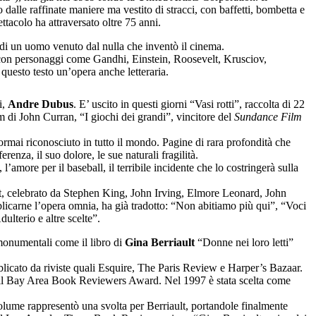
dalle raffinate maniere ma vestito di stracci, con baffetti, bombetta e
tacolo ha attraversato oltre 75 anni.
 di un uomo venuto dal nulla che inventò il cinema.
ntri con personaggi come Gandhi, Einstein, Roosevelt, Krusciov,
 questo testo un’opera anche letteraria.
i,
Andre Dubus
. E’ uscito in questi giorni “Vasi rotti”, raccolta di 22
ilm di John Curran, “I giochi dei grandi”, vincitore del
Sundance Film
 ormai riconosciuto in tutto il mondo. Pagine di rara profondità che
enza, il suo dolore, le sue naturali fragilità.
amore per il baseball, il terribile incidente che lo costringerà sulla
t, celebrato da Stephen King, John Irving, Elmore Leonard, John
blicarne l’opera omnia, ha già tradotto: “Non abitiamo più qui”, “Voci
ulterio e altre scelte”.
e monumentali come il libro di
Gina Berriault
“Donne nei loro letti”
bblicato da riviste quali Esquire, The Paris Review e Harper’s Bazaar.
 e il Bay Area Book Reviewers Award. Nel 1997 è stata scelta come
volume rappresentò una svolta per Berriault, portandole finalmente