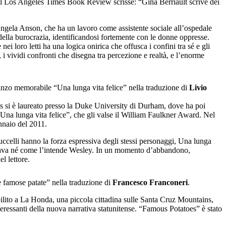
 del Los Angeles Times Book Review scrisse: “Gina Berriault scrive dei
, Angela Anson, che ha un lavoro come assistente sociale all’ospedale
 della burocrazia, identificandosi fortemente con le donne oppresse.
i loro letti ha una logica onirica che offusca i confini tra sé e gli
o, i vividi confronti che disegna tra percezione e realtà, e l’enorme
zo memorabile “Una lunga vita felice” nella traduzione di
Livio
s si è laureato presso la Duke University di Durham, dove ha poi
Una lunga vita felice”, che gli valse il William Faulkner Award. Nel
nnaio del 2011.
 uccelli hanno la forza espressiva degli stessi personaggi, Una lunga
inava né come l’intende Wesley. In un momento d’abbandono,
l lettore.
e famose patate” nella traduzione di
Francesco Franconeri
.
bilito a La Honda, una piccola cittadina sulle Santa Cruz Mountains,
eressanti della nuova narrativa statunitense. “Famous Potatoes” è stato