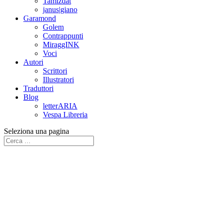
Tamizdat
janus|giano
Garamond
Golem
Contrappunti
MiraggINK
Voci
Autori
Scrittori
Illustratori
Traduttori
Blog
letterARIA
Vespa Libreria
Seleziona una pagina