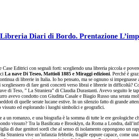
 Libreria Diari di Bordo. Prentazione L’imp
e Case Editrici con segnali forti: scegliendo una libreria piccola e povere
ici
La nave Di Teseo, Mattioli 1885 e Miraggi edizioni
. Perché è graz
ntinua di librerie in Italia. Io ho pensato, ma se ognuno si impegnasse a
 scegliessero di fare gesti concreti verso librai e librerie in difficoltà?
ave di Teso, ” La Straniera” di Claudia Durastanti. Avevo seguito le tap
ro avevo condotto con Giuditta Casale e Biagio Russo una serata molto 
neddoti di quelle serate lucane estive. In un silenzio fatto di grande att
vissuto ed esplorando i luoghi simbolici e geografici.
he a un romanzo, e una biografia è la somma di tutte le ere geologiche c
ondo vissuto? Tra la Basilicata e Brooklyn, da Roma a Londra, dall’infan
iglia di due genitori sordi che al senso di isolamento oppongono un ra
lla Straniera vive un’infanzia febbrile, fragile eppure capace, come un