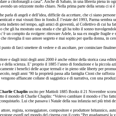
andare a citofonargli a casa”. Anche di Sabato, in una libreria piena in ogni
ta, avendo un orizzonte molto chiaro. Nella prima parte della serata ci si
e parla di angeli e dell’idea, difficile da accettare, che ci siano persone
 dimenticati e mai vissuti fino in fondo.È l’estate del 1993, Parma sembra 
orta indietro nel tempo, agli amici di gioventù, al Collettivo di cui ha fa
che gli ha mostrato una strada e che gli ha tolto il sonno travolgendolo
é c’è un compito da svolgere: ritrovare Adele, la sua ex moglie fragile e
so che risveglia il suo amore segreto e mai sopito per quella donna, in 
punto di farci smettere di vedere e di ascoltare, per cominciare finalmen
ore e dagli inizi degli anni 2000 è anche editor della storica casa editr
ia e della scienza. E’ proprio il 1885 l’anno di fondazione e la piccola 
camente i benefici delle acque termali e in pieno stile liberty per prom
colo, negli anni ’90 la proprietà passa alla famiglia Cioni che rafforza l’
i vengono affiancate collane di saggistica e di narrativa, con una produz
Charlie Chaplin
uscito per Mattioli 1885 Books il 21 Novembre scors
o il mondo di Charlie Chaplin: “Volevo cambiare il mondo e l’ho fatto so
onquistarlo. Lui che passava i Natale della sua infanzia nei più tristi d
ore, regista, sceneggiatore, compositore e produttore britannico, autore 
stone esordì nel mondo del cinema con il corto “Per guadagnarsi la vit