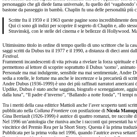
personaggio che gli diede fama universale, fu quello del ‘vagabondo’ (T
bastone da passeggio in bambù. Chaplin fu una delle personalità più cre
Scritte fra il 1959 e il 1963 queste pagine sono incredibilmente de
Qui ci sono gli indizi per scoprire il segreto di Chaplin e, allo ste
Stravinskij, con le stelle del cinema e le bellezze di Hollywood. Ma
Ultimissimo titolo in ordine di tempo quello di uno scrittore che la cas
saggi scritti da Dubus tra il 1977 e il 1990, a distanza di dieci anni da
Festival.
Frammenti incandescenti di vita privata a rivelare la forza spirituale e
permettono al lettore di scoprire soprattutto il Dubus ‘uomo’, animato d
Personale ma mai indulgente, sensibile ma mai sentimentale, Andre Dubus 
sedia a rotelle, le fortune ma anche le incertezze e la precarietà di scrit
Andre Dubus (1936-1999) è uno dei più raffinati narratori americani 
Updike, Dubus è stato anche saggista, biografo e sceneggiatore, aggiud
dalla luna”, “Il padre d’inverno”, “Ballando a notte fonda”, “I tempi no
Tra i meriti della casa editrice Mattioli anche l’aver scoperto tanti scri
pubblicato nella
Collana Frontiere
con postfazione di
Nicola Manupp
Gina Berriault (1926-1999) è autrice di quattro romanzi, tre raccolte 
Nel 1996 un’antologia che riuniva anche i racconti qui presentati ha
vincitrice del Premio Rea per la Short Story. Questa è la prima traduzio
Pubblicata per la prima volta nel 1996, quando l’autrice aveva settant