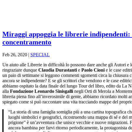
Miraggi appoggia le librerie indipendenti:
concentramento
Feb 26, 2020
|
SPECIAL
Un aiuto alle Librerie in difficoltà lo possono dare anche gli Autori e l
ringraziare dunque
Claudia Durastanti
e
Paolo Cioni
e le case editr
un paio di settimane si leggono commenti sgomenti circa la chiusura co
ancora se indipendente? E se gli scrittori che vendono e le case editrici
abbiamo ospitato la data finale del lungo Tour del libro, edito da La N
alla
Fondazione Leonardo Sinisgalli
negli Orti di Merola a Montemur
libreria piena fino all’inverosimile di gente, abbiamo ricordato molti a
spiegato come si può raccontare una vita tracciando mappe del proprio 
“La storia di una famiglia somiglia più a una cartina topografica c
luoghi simbolici e geografici, ricostruendo una mappa di sé e del m
prigione” è un’avventura che unisce vecchie e nuove migrazioni. F
ancora bambina per farvi ritorno periodicamente, la protagonista de