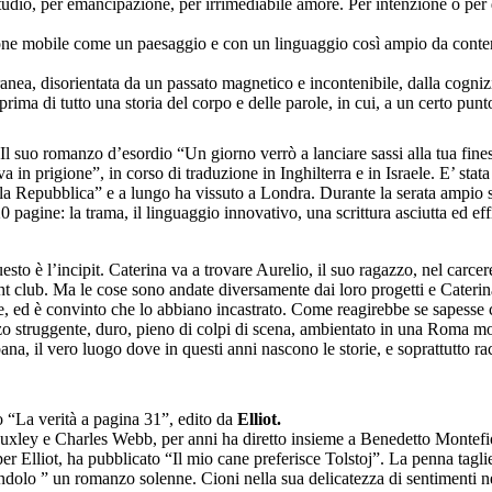
tudio, per emancipazione, per irrimediabile amore. Per intenzione o per 
ne mobile come un paesaggio e con un linguaggio così ampio da contener
a, disorientata da un passato magnetico e incontenibile, dalla cognizione 
è prima di tutto una storia del corpo e delle parole, in cui, a un certo pu
e. Il suo romanzo d’esordio “Un giorno verrò a lanciare sassi alla tua fi
a in prigione”, in corso di traduzione in Inghilterra e in Israele. E’ st
 Repubblica” e a lungo ha vissuto a Londra. Durante la serata ampio sp
20 pagine: la trama, il linguaggio innovativo, una scrittura asciutta ed 
sto è l’incipit. Caterina va a trovare Aurelio, il suo ragazzo, nel carce
 club. Ma le cose sono andate diversamente dai loro progetti e Caterina,
e, ed è convinto che lo abbiano incastrato. Come reagirebbe se sapesse che
nzo struggente, duro, pieno di colpi di scena, ambientato in una Roma mo
ana, il vero luogo dove in questi anni nascono le storie, e soprattutto ra
 “La verità a pagina 31”, edito da
Elliot.
xley e Charles Webb, per anni ha diretto insieme a Benedetto Montefiori
er Elliot, ha pubblicato “Il mio cane preferisce Tolstoj”. La penna tagl
olo ” un romanzo solenne. Cioni nella sua delicatezza di sentimenti nella