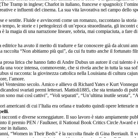
he Tramp in inglese; Charlot in italiano, francese e spagnolo): l’omino 
ative e influenti del cinema. La sua vita lavorativa nel campo dello spet
nse e sentite. Fluide e avvincenti come un romanzo, raccontano la storia
sso tempo, le storie e i pettegolezzi di un’epoca straordinaria, gli inco
 è la magia di una narrazione lineare, sobria, mai compiaciuta, a fare di
a editrice ha avuto il merito di tradurre e far conoscere già da alcuni ann
lla raccolta “Non abitiamo più qui”, da cui fu tratto anche il fortunato f
 la prosa lirica che hanno fatto di Andre Dubus un autore il cui talento è
a una voce intensa, commovente, che si rivela anche in tutta la sua soffer
si racconta: la giovinezza cattolica nella Louisiana di cultura cajun, l’
tore, l’amore.
del Ventesimo secolo. Amico e allievo di Richard Yates e Kurt Vonnegu
icandosi svariati premi letterari. Mattioli1885, che sta tentando di pub
n sono mai così cattivi”, “Voli separati”, “Un’ultima inutile serata”, “Ad
ttori americani di cui l’Italia era orfana e tradotto quindi opere letterari
elli
.
di racconti e diverse sceneggiature. Il suo lavoro è stato ampiamente pu
 vinto il premio PEN / Faulkner, il National Book Critics Circle Award
ne in italiano.
’anni, “Women in Their Beds” è la raccolta finale di Gina Berriault. Il 