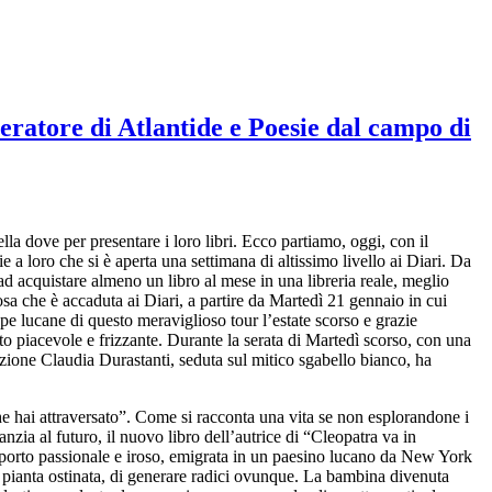
eratore di Atlantide e Poesie dal campo di
lla dove per presentare i loro libri. Ecco partiamo, oggi, con il
ie a loro che si è aperta una settimana di altissimo livello ai Diari. Da
d acquistare almeno un libro al mese in una libreria reale, meglio
 Cosa che è accaduta ai Diari, a partire da Martedì 21 gennaio in cui
pe lucane di questo meraviglioso tour l’estate scorso e grazie
piacevole e frizzante. Durante la serata di Martedì scorso, con una
enzione Claudia Durastanti, seduta sul mitico sgabello bianco, ha
he hai attraversato”. Come si racconta una vita se non esplorandone i
zia al futuro, il nuovo libro dell’autrice di “Cleopatra va in
pporto passionale e iroso, emigrata in un paesino lucano da New York
a pianta ostinata, di generare radici ovunque. La bambina divenuta