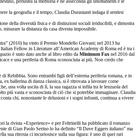
destino, perlustra la memoria e ne asseconda gli smottamenti e le
e la geografia e il tempo, Claudia Durastanti indaga il sentirsi
della diversità fisica e di distinzioni sociali irriducibili, e dimostra
nto, misurare la distanza da casa diventa impossibile.
nestra” (2010) ha vinto il Premio Mondello Giovani; nel 2013 ha
ata Italian Fellow in Literature all’American Academy di Roma ed è tra i
azio è stato dato anche al libro edito da
Minimum Fax
nel 2016 dal
efficace e una periferia di Roma sconosciuta ai più. Non credo che
re di Rebibbia. Sono entrambi figli dell’estrema periferia romana, e in
 ex ballerina di danza classica, si è ritrovata a lavorare come
, una volta uscita di lì, la sua ragazza si infila tra le lenzuola del
lto più vasta e sconosciuta di ciò che si potrebbe immaginare. Claudia
cconta chi, nonostante le delusioni e i sogni infranti, continua a vivere
 la rivista «Experience» e per Feltrinelli ha pubblicato il romanzo
iente di Gian Paolo Serino lo ha definito “Il Dave Eggers italiano” ma
 sua ritrosia ci incuriosisce sulla sua figura: è uno di quei rari