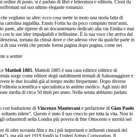
 ordine di posto, si è parlato di libri e letteratura e editoria. Cioni da
 è soffermati sul suo ultimo elegante romanzo.
 che vegliano su altre: ecco cosa mette in moto una storia fatta di
una cartolina ingiallita. Ennio Fortis ha da poco compiuto trent’anni,
tto parte, alle riprese di un documentario dedicato alla via Emilia e mai
 con le sue idee impalpabili e bellissime. È la sua voce che arriva dal
 silenziosa, tornata da chissà dove e che adesso vive da qualche parte in
cerca di una verità che prende forma pagina dopo pagina, come nei
te a sentire
ice
Mattioli 1885
. Mattioli 1885 è una casa editrice editrice di
azienda sorge come editore degli stabilimenti termali di Salsomaggiore e
uovere le due località già al tempo molto frequentate. Dopo diverse
editoria scientifica e specialistica in ambito medico. Agli inizi del
ione media di circa 50 titoli per anno. Nella serata abbiamo parlato
o con traduzione di
Vincenzo Mantovani
e prefazione di
Gian Paolo
ltanto ridere”. Questo è stato il suo cruccio per tutta la vita. Non lo
egli orfanotrofi nella Londra più povera di fine Ottocento e morirà nel
di oltre novanta film e tra i più importanti e influenti cineasti del
a”), ma già nel 1919 fondò la United Artists Corporation. Il