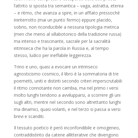
l’attrito si sposta tra semantica – vaga, astratta, eterea
– e ritmo, che avanza a spire, in un afflato pressoché
ininterrotto (mai un punto fermo) eppure placido,
sobrio, non riconducibile a nessuna tipologia metrica
(men che meno al sillabotonico della tradizione russa)
ma intenso e trascinante, sacrale per la sacralità
intrinseca che ha la parola in Russia e, al tempo
stesso, ludico per ineffabile leggerezza.
Trino e uno, quasi a evocare un intrinseco
agnosticismo cosmico, il libro è la sommatoria di tre
poemetti, uniti e distinti secondo criteri imperscrutabili:
il ritmo connotante non cambia, ma nel primo i versi
molto lunghi tendono a avvilupparsi, a scorrere gli uni
sugli altri, mentre nel secondo sono altrettanto lunghi
ma dinamici, quasi volanti, e nel terzo si passa a versi
brevi e scanditi.
Il tessuto poetico è però inconfondibile e omogeneo,
contraddistinto da catene allitterative che divengono