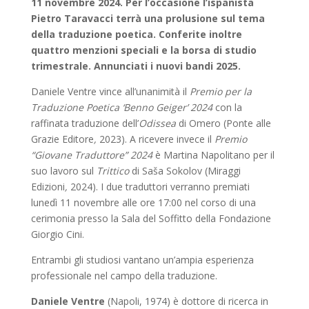
11 novembre 2024. Per l’occasione l’ispanista
Pietro Taravacci terrà una prolusione sul tema
della traduzione poetica. Conferite inoltre
quattro menzioni speciali e la borsa di studio
trimestrale. Annunciati i nuovi bandi 2025.
Daniele Ventre vince all’unanimità il
Premio per la
Traduzione Poetica ‘Benno Geiger’
2024
con la
raffinata traduzione dell’
Odissea
di Omero (Ponte alle
Grazie Editore
,
2023). A ricevere invece il
Premio
“Giovane Traduttore” 2024
è Martina Napolitano per il
suo lavoro sul
Trittico
di Saša Sokolov (Miraggi
Edizioni
,
2024). I due traduttori verranno premiati
lunedì 11 novembre alle ore 17:00 nel corso di una
cerimonia presso la Sala del Soffitto della Fondazione
Giorgio Cini.
Entrambi gli studiosi vantano un’ampia esperienza
professionale nel campo della traduzione.
Daniele Ventre
(Napoli, 1974) è dottore di ricerca in