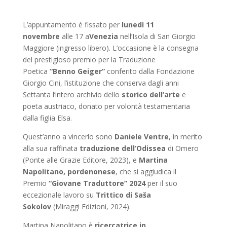
L’appuntamento è fissato per
lunedì 11
novembre
alle 17 a
Venezia
nell’Isola di San Giorgio
Maggiore (ingresso libero). L’occasione è la consegna
del prestigioso premio per la Traduzione
Poetica
“Benno Geiger”
conferito dalla Fondazione
Giorgio Cini, l’istituzione che conserva dagli anni
Settanta l’intero archivio dello
storico dell’arte
e
poeta austriaco, donato per volontà testamentaria
dalla figlia Elsa.
Quest’anno a vincerlo sono
Daniele Ventre
, in merito
alla sua raffinata
traduzione dell’Odissea
di Omero
(Ponte alle Grazie Editore, 2023), e
Martina
Napolitano, pordenonese
, che si aggiudica il
Premio
“Giovane Traduttore” 2024
per il suo
eccezionale lavoro su
Trittico di Saša
Sokolov
(Miraggi Edizioni, 2024).
Martina Napolitano è
ricercatrice in