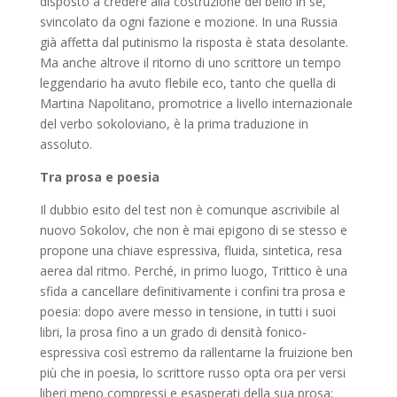
disposto a credere alla costruzione del bello in sé,
svincolato da ogni fazione e mozione. In una Russia
già affetta dal putinismo la risposta è stata desolante.
Ma anche altrove il ritorno di uno scrittore un tempo
leggendario ha avuto flebile eco, tanto che quella di
Martina Napolitano, promotrice a livello internazionale
del verbo sokoloviano, è la prima traduzione in
assoluto.
Tra prosa e poesia
Il dubbio esito del test non è comunque ascrivibile al
nuovo Sokolov, che non è mai epigono di se stesso e
propone una chiave espressiva, fluida, sintetica, resa
aerea dal ritmo. Perché, in primo luogo, Trittico è una
sfida a cancellare definitivamente i confini tra prosa e
poesia: dopo avere messo in tensione, in tutti i suoi
libri, la prosa fino a un grado di densità fonico-
espressiva così estremo da rallentarne la fruizione ben
più che in poesia, lo scrittore russo opta ora per versi
liberi meno compressi e esasperati della sua prosa;