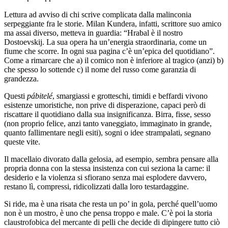
Lettura ad avviso di chi scrive complicata dalla malinconia
serpeggiante fra le storie. Milan Kundera, infatti, scrittore suo amico
ma assai diverso, metteva in guardia: “Hrabal è il nostro
Dostoevskij. La sua opera ha un’energia straordinaria, come un
fiume che scorre. In ogni sua pagina c’è un’epica del quotidiano”.
Come a rimarcare che a) il comico non è inferiore al tragico (anzi) b)
che spesso lo sottende c) il nome del russo come garanzia di
grandezza.
Questi
pábitelé
, smargiassi e grotteschi, timidi e beffardi vivono
esistenze umoristiche, non prive di disperazione, capaci però di
riscattare il quotidiano dalla sua insignificanza. Birra, fisse, sesso
(non proprio felice, anzi tanto vaneggiato, immaginato in grande,
quanto fallimentare negli esiti), sogni o idee strampalati, segnano
queste vite.
Il macellaio divorato dalla gelosia, ad esempio, sembra pensare alla
propria donna con la stessa insistenza con cui seziona la carne: il
desiderio e la violenza si sfiorano senza mai esplodere davvero,
restano lì, compressi, ridicolizzati dalla loro testardaggine.
Si ride, ma è una risata che resta un po’ in gola, perché quell’uomo
non è un mostro, è uno che pensa troppo e male. C’è poi la storia
claustrofobica del mercante di pelli che decide di dipingere tutto ciò