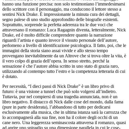
hanno una funzione precisa: non solo testimoniano l’immedesimarsi
dello scrittore con il personaggio, ma conducono il lettore stesso a
sentirsi Nick Drake. È impressionante la minuta cura dei dettagli,
segno palese di uno studio approfondito delle biografie esistenti.
Soprattutto, sorprende la perfetta aderenza tra le due voci che
attraversano il romanzo: Luca Ragagnin diventa, letteralmente, Nick
Drake, ed è molto difficile comprendere quanto la narrazione
riguardi l’artista e quanto invece il vissuto personale dell’autore,
perlomeno a livello di identificazione psicologica. Il fatto, poi, che le
immagini della storia siano assai vivide e allo stesso tempo
provengano inevitabilmente da un Altrove che si trova oltre la vita, è
il vero colpo di grazia dell’opera. In senso stretto, perché la
sensazione è che l’autore abbia scritto in uno stato di grazia raro,
utilizzando al contempo tutto l’estro e la competenza letteraria di cui
è dotato.
Per necessità, “I dieci passi di Nick Drake” è un libro privo di
futuro: è una visione a tunnel che può solo volgersi all’indietro.
Tuttavia, pur nel compiersi di una tragedia annunciata, non è un
libro negativo. Il distacco di Nick dalle cose del mondo, dalla fama
(pure in parte desiderata), l’abbandono di tutto per dedicarsi
esclusivamente alla musica, che in ultima istanza sarà la carrozza che
lo accompagnerà alla sua fine, non ha il colore degli occhi di un
cane nero. Una leggerezza seminascosta attraversa il romanzo, quasi
ad aprire uno spiraglio su una dimensione parallela in cui le cose-