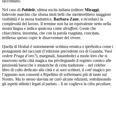
raccontano.
Nel caso di
Pabitele
, ultima uscita italiana (editore
Miraggi
,
lodevole marchio che sforna titoli belli che meriterebbero maggiore
visibilità) è la stessa traduttrice,
Barbara Zane
, a ricordarci la
complessità del lavoro. Il termine non ha un equivalente netto nella
nostra lingua e indica qualcosa come
sbruffoni
. Gente che
chiacchiera, insomma, che con la parola esagitata, concitata,
irriflessa spesso copre le disavventure del vivere.
Quella di Hrabal è notoriamente scrittura erratica e iperbolica come i
protagonisti dei racconti (l’edizione precedente era di Guanda,
Vuol
vedere Praga d’oro?
), marginali, funambolici a modo loro che si
muovono nella città magica ma privilegiando il registro comico alle
preziosità barocche e misteriche di certa tradizione – nel celebre
libro di culto dedicato alla città e ai suoi scrittori, il
coté
magico per
l’appunto non consentì a Ripellino di soffermarsi più di tanto sul
Nostro. Ma lo stesso slavista ne curò alcune edizioni, sottolineando
gli aspetti stilistici legati al parlato – lì ne coglieva la cifra peculiare.