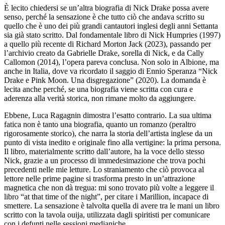
È lecito chiedersi se un’altra biografia di Nick Drake possa avere
senso, perché la sensazione è che tutto ciò che andava scritto su
quello che è uno dei più grandi cantautori inglesi degli anni Settanta
sia già stato scritto. Dal fondamentale libro di Nick Humpries (1997)
a quello più recente di Richard Morton Jack (2023), passando per
l’archivio creato da Gabrielle Drake, sorella di Nick, e da Cally
Callomon (2014), l’opera pareva conclusa. Non solo in Albione, ma
anche in Italia, dove va ricordato il saggio di Ennio Speranza “Nick
Drake e Pink Moon. Una disgregazione” (2020). La domanda è
lecita anche perché, se una biografia viene scritta con cura e
aderenza alla verità storica, non rimane molto da aggiungere.
Ebbene, Luca Ragagnin dimostra l’esatto contrario. La sua ultima
fatica non è tanto una biografia, quanto un romanzo (peraltro
rigorosamente storico), che narra la storia dell’artista inglese da un
punto di vista inedito e originale fino alla vertigine: la prima persona.
Il libro, materialmente scritto dall’autore, ha la voce dello stesso
Nick, grazie a un processo di immedesimazione che trova pochi
precedenti nelle mie letture. Lo straniamento che ciò provoca al
lettore nelle prime pagine si trasforma presto in un’attrazione
magnetica che non dà tregua: mi sono trovato più volte a leggere il
libro “at that time of the night”, per citare i Marillion, incapace di
smettere. La sensazione è talvolta quella di avere tra le mani un libro
scritto con la tavola ouija, utilizzata dagli spiritisti per comunicare
con i defunti nelle sessioni medianiche.