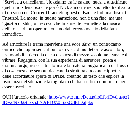
“Serviva a cancellarmi”, leggiamo tra le pagine, quasi a giustificare
quel ritiro silenzioso che portò Nick a morire nel suo letto, tra il salto
di un solco dei Concerti brandeburghesi di Bach e l’ultima dose di
Triptizol. La morte, in questa narrazione, non è una fine, ma una
“giostra di stili”, un revival che finalmente permette alla musica
dell’artista di prosperare, lontano dal terreno malato della fama
immediata.
Ad arricchire la trama interviene una
voce altra
, un controcanto
onirico che rappresenta il punto di vista di noi lettori e ascoltatori,
testimoni di un’eredità che a distanza di mezzo secolo non smette di
vibrare. Ragagnin, con la sua esperienza di narratore, poeta e
drammaturgo, riesce a trasformare la materia biografica in un flusso
di coscienza che sembra ricalcare la struttura circolare e ipnotica
delle accordature aperte di Drake, creando un testo che esplora la
risonanza del silenzio e la dignità di chi ha scelto di non urlare per
essere ascoltato.
QUI l’articolo originale:
http://www.xtm.it/DettaglioLibriDvd.aspx?
ID=24970#sthash.bNAEDJZ0.SxkO3RlD.dpbs