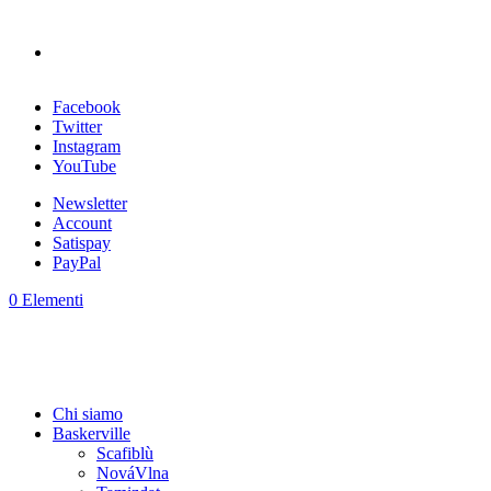
Facebook
Twitter
Instagram
YouTube
Newsletter
Account
Satispay
PayPal
0 Elementi
Chi siamo
Baskerville
Scafiblù
NováVlna