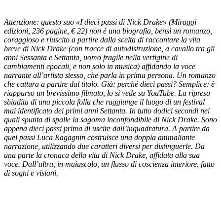
Attenzione: questo suo «I dieci passi di Nick Drake» (Miraggi
edizioni, 236 pagine, € 22) non è una biografia, bensì un romanzo,
coraggioso e riuscito a partire dalla scelta di raccontare la vita
breve di Nick Drake (con tracce di autodistruzione, a cavallo tra gli
anni Sessanta e Settanta, uomo fragile nella vertigine di
cambiamenti epocali, e non solo in musica) affidando la voce
narrante all’artista stesso, che parla in prima persona. Un romanzo
che cattura a partire dal titolo. Già: perché dieci passi? Semplice: è
riapparso un brevissimo filmato, lo si vede su YouTube. La ripresa
sbiadita di una piccola folla che raggiunge il luogo di un festival
mai identificato dei primi anni Settanta. In tutto dodici secondi nei
quali spunta di spalle la sagoma inconfondibile di Nick Drake. Sono
appena dieci passi prima di uscire dall’inquadratura. A partire da
quei passi Luca Ragagnin costruisce una doppia ammaliante
narrazione, utilizzando due caratteri diversi per distinguerle. Da
una parte la cronaca della vita di Nick Drake, affidata alla sua
voce. Dall’altra, in maiuscolo, un flusso di coscienza interiore, fatto
di sogni e visioni.