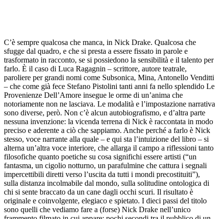
C’è sempre qualcosa che manca, in Nick Drake. Qualcosa che
sfugge dal quadro, e che si presta a essere fissato in parole e
trasformato in racconto, se si possiedono la sensibilità e il talento per
farlo. È il caso di Luca Ragagnin – scrittore, autore teatrale,
paroliere per grandi nomi come Subsonica, Mina, Antonello Venditti
– che come già fece Stefano Pistolini tanti anni fa nello splendido Le
Provenienze Dell’Amore insegue le orme di un’anima che
notoriamente non ne lasciava. Le modalità e l’impostazione narrativa
sono diverse, però. Non c’è alcun autobiografismo, e d’altra parte
nessuna invenzione: la vicenda terrena di Nick è raccontata in modo
preciso e aderente a ciò che sappiamo. Anche perché a farlo è Nick
stesso, voce narrante alla quale – e qui sta l’intuizione del libro – si
alterna un’altra voce interiore, che allarga il campo a riflessioni tanto
filosofiche quanto poetiche su cosa significhi essere artisti (“un
fantasma, un cigolio notturno, un parafulmine che cattura i segnali
impercettibili diretti verso l’uscita da tutti i mondi precostituiti”),
sulla distanza incolmabile dal mondo, sulla solitudine ontologica di
chi si sente braccato da un cane dagli occhi scuri. Il risultato è
originale e coinvolgente, elegiaco e spietato. I dieci passi del titolo
sono quelli che vediamo fare a (forse) Nick Drake nell’unico
frammento filmato in cui appare: pochi secondi tra il pubblico di un