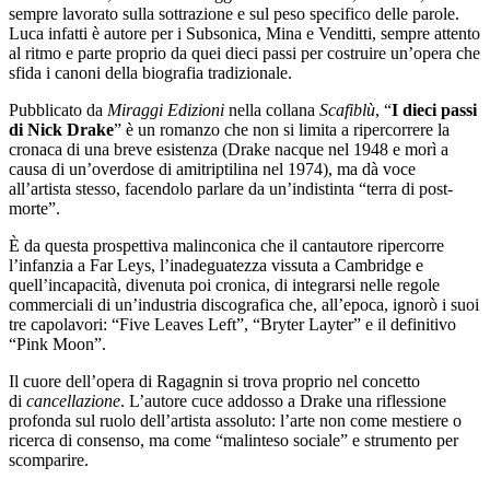
sempre lavorato sulla sottrazione e sul peso specifico delle parole.
Luca infatti è autore per i Subsonica, Mina e Venditti, sempre attento
al ritmo e parte proprio da quei dieci passi per costruire un’opera che
sfida i canoni della biografia tradizionale.
Pubblicato da
Miraggi Edizioni
nella collana
Scafiblù
, “
I dieci passi
di Nick Drake
” è un romanzo che non si limita a ripercorrere la
cronaca di una breve esistenza (Drake nacque nel 1948 e morì a
causa di un’overdose di amitriptilina nel 1974), ma dà voce
all’artista stesso, facendolo parlare da un’indistinta “terra di post-
morte”.
È da questa prospettiva malinconica che il cantautore ripercorre
l’infanzia a Far Leys, l’inadeguatezza vissuta a Cambridge e
quell’incapacità, divenuta poi cronica, di integrarsi nelle regole
commerciali di un’industria discografica che, all’epoca, ignorò i suoi
tre capolavori: “Five Leaves Left”, “Bryter Layter” e il definitivo
“Pink Moon”.
Il cuore dell’opera di Ragagnin si trova proprio nel concetto
di
cancellazione
. L’autore cuce addosso a Drake una riflessione
profonda sul ruolo dell’artista assoluto: l’arte non come mestiere o
ricerca di consenso, ma come “malinteso sociale” e strumento per
scomparire.