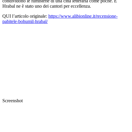
condividono le fumisterie di una città letteraria come poche. E
Hrabal ne è stato uno dei cantori per eccellenza.
QUI l’articolo originale:
https://www.alibionline.it/recensione-
pabitele-bohumil-hrabal/
Screenshot