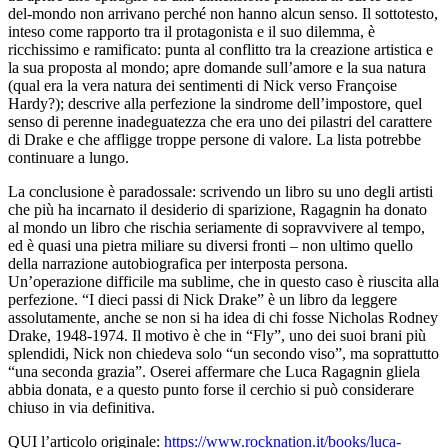
del-mondo non arrivano perché non hanno alcun senso. Il sottotesto,
inteso come rapporto tra il protagonista e il suo dilemma, è
ricchissimo e ramificato: punta al conflitto tra la creazione artistica e
la sua proposta al mondo; apre domande sull’amore e la sua natura
(qual era la vera natura dei sentimenti di Nick verso Françoise
Hardy?); descrive alla perfezione la sindrome dell’impostore, quel
senso di perenne inadeguatezza che era uno dei pilastri del carattere
di Drake e che affligge troppe persone di valore. La lista potrebbe
continuare a lungo.
La conclusione è paradossale: scrivendo un libro su uno degli artisti
che più ha incarnato il desiderio di sparizione, Ragagnin ha donato
al mondo un libro che rischia seriamente di sopravvivere al tempo,
ed è quasi una pietra miliare su diversi fronti – non ultimo quello
della narrazione autobiografica per interposta persona.
Un’operazione difficile ma sublime, che in questo caso è riuscita alla
perfezione. “I dieci passi di Nick Drake” è un libro da leggere
assolutamente, anche se non si ha idea di chi fosse Nicholas Rodney
Drake, 1948-1974. Il motivo è che in “Fly”, uno dei suoi brani più
splendidi, Nick non chiedeva solo “un secondo viso”, ma soprattutto
“una seconda grazia”. Oserei affermare che Luca Ragagnin gliela
abbia donata, e a questo punto forse il cerchio si può considerare
chiuso in via definitiva.
QUI l’articolo originale:
https://www.rocknation.it/books/luca-