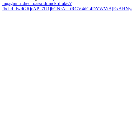
ragagnin-i-dieci-passi-di-nick-drake/?
fbclid=IwdGRjcAP_7U1jbGNrA__tRGV4dG4DYWVtAjExAHN