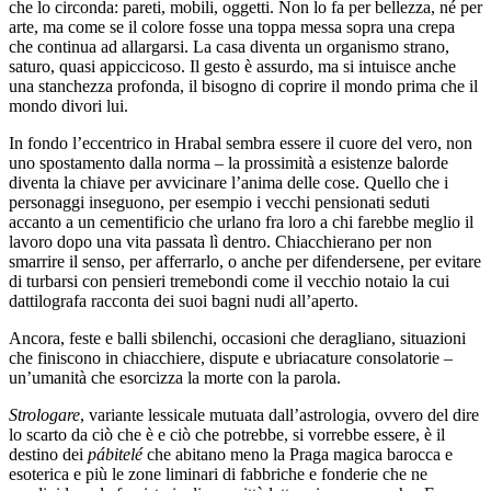
che lo circonda: pareti, mobili, oggetti. Non lo fa per bellezza, né per
arte, ma come se il colore fosse una toppa messa sopra una crepa
che continua ad allargarsi. La casa diventa un organismo strano,
saturo, quasi appiccicoso. Il gesto è assurdo, ma si intuisce anche
una stanchezza profonda, il bisogno di coprire il mondo prima che il
mondo divori lui.
In fondo l’eccentrico in Hrabal sembra essere il cuore del vero, non
uno spostamento dalla norma – la prossimità a esistenze balorde
diventa la chiave per avvicinare l’anima delle cose. Quello che i
personaggi inseguono, per esempio i vecchi pensionati seduti
accanto a un cementificio che urlano fra loro a chi farebbe meglio il
lavoro dopo una vita passata lì dentro. Chiacchierano per non
smarrire il senso, per afferrarlo, o anche per difendersene, per evitare
di turbarsi con pensieri tremebondi come il vecchio notaio la cui
dattilografa racconta dei suoi bagni nudi all’aperto.
Ancora, feste e balli sbilenchi, occasioni che deragliano, situazioni
che finiscono in chiacchiere, dispute e ubriacature consolatorie –
un’umanità che esorcizza la morte con la parola.
Strologare
, variante lessicale mutuata dall’astrologia, ovvero del dire
lo scarto da ciò che è e ciò che potrebbe, si vorrebbe essere, è il
destino dei
pábitelé
che abitano meno la Praga magica barocca e
esoterica e più le zone liminari di fabbriche e fonderie che ne