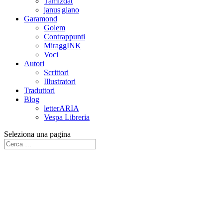
Tamizdat
janus|giano
Garamond
Golem
Contrappunti
MiraggINK
Voci
Autori
Scrittori
Illustratori
Traduttori
Blog
letterARIA
Vespa Libreria
Seleziona una pagina