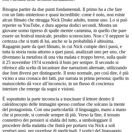
Bisogna partire da due punti fondamentali. Il primo ha a che fare
con un fatto misterioso e quasi incredibile: come è noto, non esiste
alcun filmato che ritragga Nick Drake adulto, tranne uno. Lo si può
reperire su YouTube, e dura appena dodici secondi. Mostra un
giovane uomo ripreso di spalle mentre cammina, in quello che pare
essere un festival musicale, peraltro sconosciuto. Non c’è neppure la
certezza che si tratti di lui, anche se la probabilità è altissima.
Ragagnin parte da quel filmato, in cui Nick compie dieci passi, e
tutta la storia ruota attorno a quei passi, analizzati uno per uno, che
diventano la metafora di una vita malata e troppo breve, sulla quale
il 25 novembre 1974 scenderà il buio per sempre. Il secondo si
riferisce alla scelta di incastrare due narrazioni alternate, utilizzando
due font diversi per distinguerle. Il testo normale, per così dire, è più
vicino a una cronaca dei fatti, pur narrata in prima persona; quello in
maiuscoletto dà voce all’inconscio, in un flusso di coscienza
interiore che emerge da sogni e visioni.
È soprattutto la parte inconscia a trascinare il lettore dentro il
caleidoscopio delle immagini spesso confuse che solcano la mente
del protagonista. Con una particolarità: il linguaggio, mano a mano
che si procede, si corrode sempre di più. Verso la fine, il tessuto
connettivo dei pensieri si sfalda del tutto, a simboleggiare il
procedere della malattia che finirà per portarsi via Nick a soli
ventisei anni, per overdose di medicinali. I vortici del linguaggio